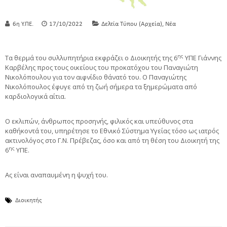
,
6η Υ.ΠΕ.
17/10/2022
Δελτία Τύπου (Αρχεία)
Νέα
ης
Τα θερμά του συλλυπητήρια εκφράζει ο Διοικητής της 6
ΥΠΕ Γιάννης
Καρβέλης προς τους οικείους του προκατόχου του Παναγιώτη
Νικολόπουλου για τον αιφνίδιο θάνατό του. Ο Παναγιώτης
Νικολόπουλος έφυγε από τη ζωή σήμερα τα ξημερώματα από
καρδιολογικά αίτια.
Ο εκλιπών, άνθρωπος προσηνής, φιλικός και υπεύθυνος στα
καθήκοντά του, υπηρέτησε το Εθνικό Σύστημα Υγείας τόσο ως ιατρός
ακτινολόγος στο Γ.Ν. Πρέβεζας, όσο και από τη θέση του Διοικητή της
ης
6
ΥΠΕ.
Ας είναι αναπαυμένη η ψυχή του.
Διοικητής