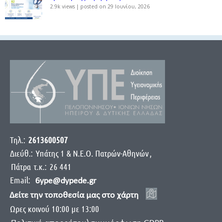
2.9k views
|
posted on 29 Ιουνίου, 2026
Τηλ.:
2613600507
Διεύθ.:
Yπάτης 1 & Ν.Ε.Ο. Πατρών-Αθηνών
,
Πάτρα
τ.κ.:
26 441
Email:
6ype@dypede.gr
Δείτε την τοποθεσία μας στο χάρτη
Ωρες κοινού 10:00 με 13:00