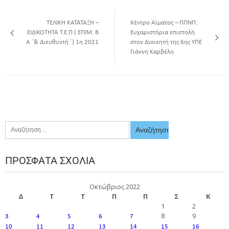
ΤΕΛΙΚΗ ΚΑΤΑΤΑΞΗ –
Κέντρο Αίματος – ΠΠΝΠ:
ΕΙΔΙΚΟΤΗΤΑ Τ.Ε.Π ( ΕΠΙΜ. Β
Ευχαριστήρια επιστολή
Α ΄& Διευθυντή ΄) 1η 2021
στον Διοικητή της 6ης ΥΠΕ
Γιάννη Καρβέλη
ΠΡΌΣΦΑΤΑ ΣΧΌΛΙΑ
Οκτώβριος 2022
Δ
Τ
Τ
Π
Π
Σ
Κ
1
2
8
9
3
4
5
6
7
10
11
12
13
14
15
16