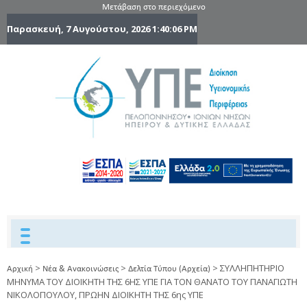
Μετάβαση στο περιεχόμενο
Παρασκευή, 7 Αυγούστου, 2026
1:40:07 PM
6η Υγειονομ
6TH
DYPEDE
Περιφέρε
Πελοποννήσ
Ιονίων Νήσ
Ηπείρου 
Δυτικής
Ελλάδας
>
>
>
ΣΥΛΛΗΠΗΤΗΡΙΟ
Αρχική
Νέα & Ανακοινώσεις
Δελτία Τύπου (Αρχεία)
ΜΗΝΥΜΑ ΤΟΥ ΔΙΟΙΚΗΤΗ ΤΗΣ 6ΗΣ ΥΠΕ ΓΙΑ ΤΟΝ ΘΑΝΑΤΟ ΤΟΥ ΠΑΝΑΓΙΩΤΗ
ΝΙΚΟΛΟΠΟΥΛΟΥ, ΠΡΩΗΝ ΔΙΟΙΚΗΤΗ ΤΗΣ 6ης ΥΠΕ