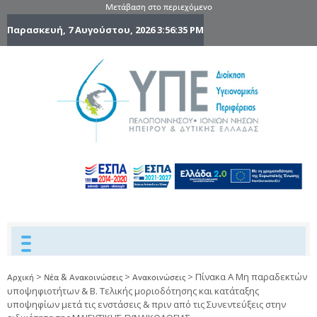
Μετάβαση στο περιεχόμενο
Παρασκευή, 7 Αυγούστου, 2026
3:56:36 PM
6η Υγειονομ
6TH
DYPEDE
Περιφέρε
Πελοποννήσ
Ιονίων Νήσ
Ηπείρου 
Δυτικής
Ελλάδας
>
>
>
Πίνακα Α Μη παραδεκτών
Αρχική
Νέα & Ανακοινώσεις
Ανακοινώσεις
υποψηφιοτήτων & Β. Τελικής μοριοδότησης και κατάταξης
υποψηφίων μετά τις ενστάσεις & πριν από τις Συνεντεύξεις στην