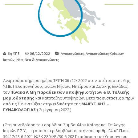
,
6η Υ.ΠΕ.
06/12/2022
Ανακοινώσεις
Ανακοινώσεις Κρίσεων
,
,
Ιατρών
Νέα
Νέα & Ανακοινώσεις
Αναρτούμε σήμερα ημέρα TΡΙΤΗ 06 /12/ 2022 στον ιστότοπο της 6ης
Υ.ΠΕ. Πελοποννήσου, Ιονίων Νήσων, Ηπείρου και Δυτικής Ελλάδας,
τον
Πίνακα Α Μη παραδεκτών υποψηφιοτήτων & Β. Τελικής
μοριοδότησης
και κατάταξης υποψηφίων μετά τις ενστάσεις & πριν
από τις Συνεντεύξεις στην ειδικότητα της
ΜΑΙΕΥΤΙΚΗΣ –
ΓΥΝΑΙΚΟΛΟΓΙΑΣ
( 2η έγκριση 2022 )
( Στη συνεδρίαση του αρμόδιου Συμβουλίου Κρίσης και Επιλογής
Ιατρών Ε.Σ.Υ., – η οποία περιλαμβάνεται στην υπ. αρίθμ. Γ4α/Γ.Π.οικ.
39417/23-6-2021 (ΦΕΚ 2804/Β’/30-6-2021) απόφαση του Υπουργείου