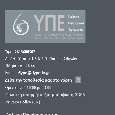
Τηλ.:
2613600507
Διεύθ.:
Yπάτης 1 & Ν.Ε.Ο. Πατρών-Αθηνών
,
Πάτρα
τ.κ.:
26 441
Email:
6ype@dypede.gr
Δείτε την τοποθεσία μας στο χάρτη
Ωρες κοινού 10:00 με 13:00
Πολιτική απορρήτου\συμμόρφωση GDPR
Privacy Policy (EN)
Δήλωση Προσβασιμότητας