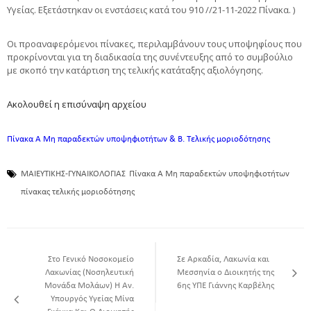
Υγείας. Eξετάστηκαν οι ενστάσεις κατά του 910 //21-11-2022 Πίνακα. )
Οι προαναφερόμενοι πίνακες, περιλαμβάνουν τους υποψηφίους που
προκρίνονται για τη διαδικασία της συνέντευξης από το συμβούλιο
με σκοπό την κατάρτιση της τελικής κατάταξης αξιολόγησης.
Ακολουθεί η επισύναψη αρχείου
Πίνακα Α Μη παραδεκτών υποψηφιοτήτων & Β. Τελικής μοριοδότησης
ΜΑΙΕΥΤΙΚΗΣ-ΓΥΝΑΙΚΟΛΟΓΙΑΣ
Πίνακα Α Μη παραδεκτών υποψηφιοτήτων
πίνακας τελικής μοριοδότησης
Στο Γενικό Νοσοκομείο
Σε Αρκαδία, Λακωνία και
Λακωνίας (Νοσηλευτική
Μεσσηνία ο Διοικητής της
Μονάδα Μολάων) Η Αν.
6ης ΥΠΕ Γιάννης Καρβέλης
Υπουργός Υγείας Μίνα