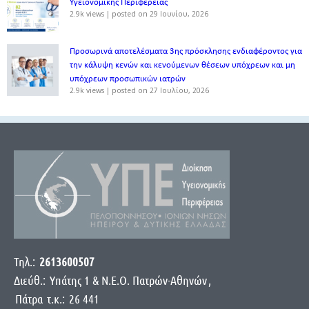
Υγειονομικής Περιφέρειας
2.9k views
|
posted on 29 Ιουνίου, 2026
Προσωρινά αποτελέσματα 3ης πρόσκλησης ενδιαφέροντος για
την κάλυψη κενών και κενούμενων θέσεων υπόχρεων και μη
υπόχρεων προσωπικών ιατρών
2.9k views
|
posted on 27 Ιουλίου, 2026
Τηλ.:
2613600507
Διεύθ.:
Yπάτης 1 & Ν.Ε.Ο. Πατρών-Αθηνών
,
Πάτρα
τ.κ.:
26 441