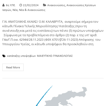
,
6η Υ.ΠΕ.
22/02/2024
Ανακοινώσεις
Ανακοινώσεις Κρίσεων
,
,
Ιατρών
Νέα
Νέα & Ανακοινώσεις
Γ.Ν. ΑΝΑΤΟΛΙΚΗΣ ΑΧΑΪΑΣ/ Ο.Μ. ΚΑΛΑΒΡΥΤΑ, αναρτούμε σήμερα τον
κάτωθι Πίνακα Τελικής Μοριοδότησης/ Κατάταξης (πριν τη
συνέντευξη και μετά τις ενστάσεις) των πέντε (5) πρώτων υποψηφίων
Σύμφωνα με τα προβλεπόμενα στο άρθρο (2) παρ. ε της υπ’ αριθ.
Γ4α/Γ.Π.οικ. 62944/28.11.2023 (ΦΕΚ 6701/β’26-11-2023) Απόφασης του
Υπουργείου Υγείας, οι κάτωθι υποψήφιοι θα προσκληθούν στη
κατάταξης υποψηφίων
ΜΑΙΕΥΤΙΚΗΣ-ΓΥΝΑΙΚΟΛΟΓΙΑΣ
Read More