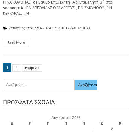
ΓΥΝΑΙΚΟΛΟΓΙΑΣ σε βαθμό Επιμελητή Α΄ & Επιμελητή Β΄, στα
νοσοκομεία :Γ.Ν ΑΡΓΟΛΙΔΑΣ Ο.Μ ΑΡΓΟΥΣ , Γ.Ν ΖΑΚΥΝΘΟΥ , Γ.Ν
ΚΕΡΚΥΡΑΣ, Γ.Ν
κατάταξης υποψηφίων
ΜΑΙΕΥΤΙΚΗΣ-ΓΥΝΑΙΚΟΛΟΓΙΑΣ
Read More
1
2
Επόμενα
ΠΡΌΣΦΑΤΑ ΣΧΌΛΙΑ
Αύγουστος 2026
Δ
Τ
Τ
Π
Π
Σ
Κ
1
2