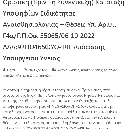
Οριστική (πριν Τη Συνέντευξη) Κατάταξη
Υποψηφίων Ειδικότητας
Αναισθησιολογίας – Θέσεις Υπ. Αρίθμ.
Γ4α/Γ.Π.οικ.55065/06-10-2022
ΑΔΑ:92ΠΟ465ΦΥΟ-ΨΙΓ Απόφασης
Υπουργείου Υγείας
,
6η Υ.ΠΕ.
28/12/2022
Ανακοινώσεις
Ανακοινώσεις Κρίσεων
,
,
Ιατρών
Νέα
Νέα & Ανακοινώσεις
Αναρτούμε σήμερα, ημέρα Τετάρτη 28 Δεκεμβρίου 2022, στον
ιστότοπο της 6ης Υ.ΠΕ. Πελοποννήσου, Ιονίων Νήσων, Ηπείρου και
Δυτικής Ελλάδας, την Οριστική (πριν τη συνέντευξη) Κατάταξη
υποψηφίων ειδικότητας ΑΝΑΙΣΘΗΣΙΟΛΟΓΙΑΣ (ακολούθως της μη
κατάθεσης ενστάσεων κατά του υπ. αρίθμ. 1049/21-12-2022 Πίνακα
Αφαιρουμένων & Πινάκων αναμοριοδότησης), για την πλήρωση
θέσεων της ειδικότητας, που περιλαμβάνονται στην υπ. αρίθμ. Γ4α/
Γ.Π.οικ.55065/06-10-2022 ΑΔΑ:92ΠΟ465ΦΥΟ-ΨΙΓ Απόφαση του