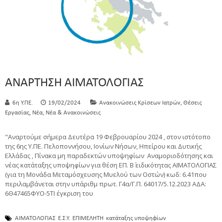
ΑΝΑΡΤΗΣΗ ΑΙΜΑΤΟΛΟΓΙΑΣ
,
6η Υ.ΠΕ.
19/02/2024
Ανακοινώσεις Κρίσεων Ιατρών
Θέσεις
,
,
Εργασίας
Νέα
Νέα & Ανακοινώσεις
"Αναρτούμε σήμερα Δευτέρα 19 Φεβρουαρίου 2024 , στον ιστότοπο
της 6ης Υ.ΠΕ. Πελοποννήσου, Ιονίων Νήσων, Ηπείρου και Δυτικής
Ελλάδας , Πίνακα μη παραδεκτών υποψηφίων Αναμοριοδότησης και
νέας κατάταξης υποψηφίων για θέση ΕΠ. Β΄ ειδικότητας ΑΙΜΑΤΟΛΟΓΙΑΣ
(για τη Μονάδα Μεταμόσχευσης Μυελού των Οστών) κωδ: 6.41που
περιλαμβάνεται στην υπ΄αριθμ πρωτ. Γ4α/Γ.Π. 64017/5.12.2023 ΑΔΑ:
6Θ47465ΦΥΟ-5ΤΙ έγκριση του
ΑΙΜΑΤΟΛΟΓΙΑΣ
Ε.Σ.Υ.
ΕΠΙΜΕΛΗΤΗ
κατάταξης υποψηφίων