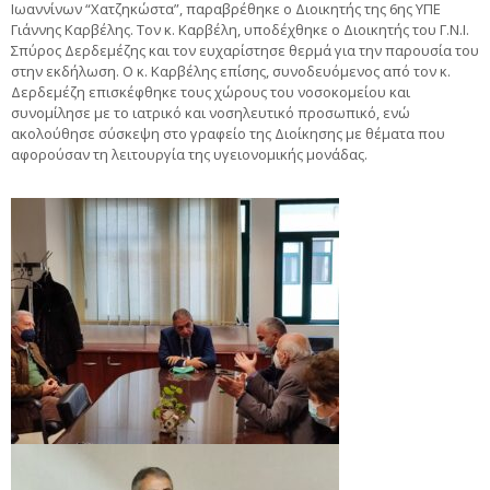
Ιωαννίνων “Χατζηκώστα”, παραβρέθηκε ο Διοικητής της 6ης ΥΠΕ
Γιάννης Καρβέλης. Τον κ. Καρβέλη, υποδέχθηκε ο Διοικητής του Γ.Ν.Ι.
Σπύρος Δερδεμέζης και τον ευχαρίστησε θερμά για την παρουσία του
στην εκδήλωση. Ο κ. Καρβέλης επίσης, συνοδευόμενος από τον κ.
Δερδεμέζη επισκέφθηκε τους χώρους του νοσοκομείου και
συνομίλησε με το ιατρικό και νοσηλευτικό προσωπικό, ενώ
ακολούθησε σύσκεψη στο γραφείο της Διοίκησης με θέματα που
αφορούσαν τη λειτουργία της υγειονομικής μονάδας.