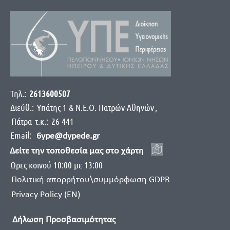
Τηλ.:
2613600507
Διεύθ.:
Yπάτης 1 & Ν.Ε.Ο. Πατρών-Αθηνών
,
Πάτρα
τ.κ.:
26 441
Email:
6ype@dypede.gr
Δείτε την τοποθεσία μας στο χάρτη
Ωρες κοινού 10:00 με 13:00
Πολιτική απορρήτου\συμμόρφωση GDPR
Privacy Policy (EN)
Δήλωση Προσβασιμότητας