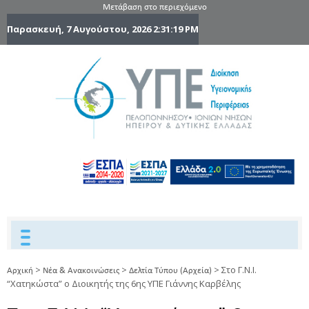
Μετάβαση στο περιεχόμενο
Παρασκευή, 7 Αυγούστου, 2026
2:31:20 PM
6η Υγειονομ
6TH
DYPEDE
Περιφέρε
Πελοποννήσ
Ιονίων Νήσ
Ηπείρου 
Δυτικής
Ελλάδας
>
>
>
Στo Γ.Ν.Ι.
Αρχική
Νέα & Ανακοινώσεις
Δελτία Τύπου (Αρχεία)
“Χατηκώστα” ο Διοικητής της 6ης ΥΠΕ Γιάννης Καρβέλης