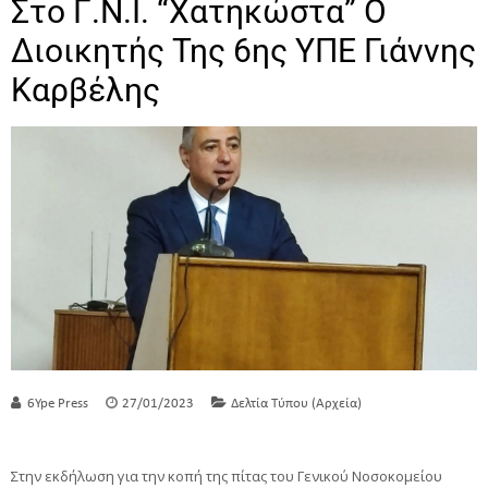
Στo Γ.Ν.Ι. “Χατηκώστα” Ο
Διοικητής Της 6ης ΥΠΕ Γιάννης
Καρβέλης
6Ype Press
27/01/2023
Δελτία Τύπου (Αρχεία)
Στην εκδήλωση για την κοπή της πίτας του Γενικού Νοσοκομείου