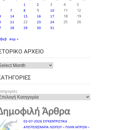
3
4
5
1
2
9
11
12
7
8
10
18
19
3
14
15
16
17
22
25
26
0
21
23
24
7
28
29
30
31
 Φεβ
Απρ »
ΙΣΤΟΡΙΚΌ ΑΡΧΕΊΟ
ΚΑΤΗΓΟΡΊΕΣ
ατηγορίες
Δημοφιλή Άρθρα
02-07-2026 ΣΥΓΚΕΝΤΡΩΤΙΚΑ
ΑΠΟΤΕΛΕΣΜΑΤΑ ΛΟΙΠΟΥ – ΠΛΗΝ ΙΑΤΡΩΝ –