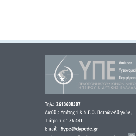
Τηλ.:
2613600507
Διεύθ.:
Yπάτης 1 & Ν.Ε.Ο. Πατρών-Αθηνών
,
Πάτρα
τ.κ.:
26 441
Email:
6ype@dypede.gr