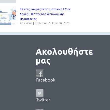
82 νέες μόνιμες θέσεις ιατρών Ε.Σ.Υ. σε
δομές Π.Φ.Υ της 6ης Υγειονομικής
Περιφέρειας
2.9k views
|
posted on 29 Ιουνίου, 2026
Ακολουθήστε
μας
Facebook
Twitter