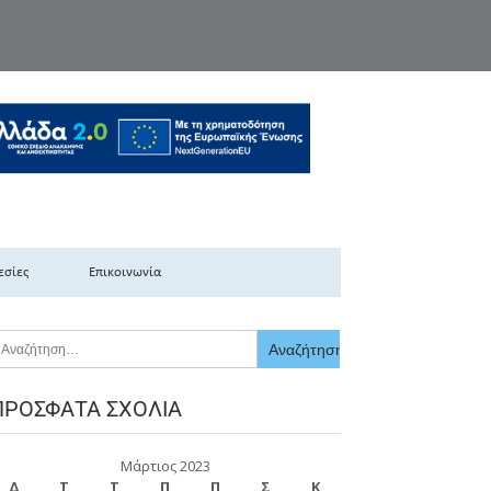
κής Ελλάδας
εσίες
Επικοινωνία
ΠΡΌΣΦΑΤΑ ΣΧΌΛΙΑ
Μάρτιος 2023
Δ
Τ
Τ
Π
Π
Σ
Κ