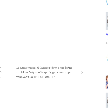
Υ
Π
3.
η
Σε Ιωάννινα και Φιλιάτες Γιάννης Καρβέλης
ό
και Μίνα Γκάγκα – Yπερσύγχρονο σύστημα
υ
τομογραφίας (PET-CT) στο ΠΓΝΙ