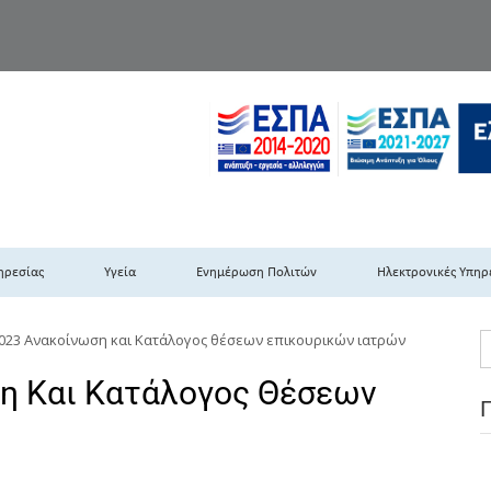
TH DYPEDE
 Υγειονομική Περιφέρεια Πελοποννήσου- Ιονίων Νήσων-Ηπείρου & Δυτι
ηρεσίας
Υγεία
Ενημέρωση Πολιτών
Ηλεκτρονικές Υπηρ
2023 Ανακοίνωση και Κατάλογος θέσεων επικουρικών ιατρών
ση Και Κατάλογος Θέσεων