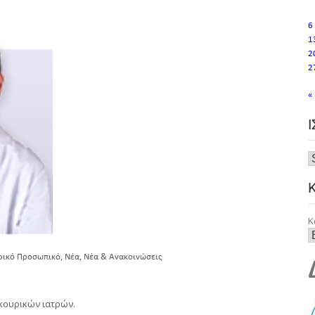
6
1
2
2
«
Κ
,
,
ρικό Προσωπικό
Νέα
Νέα & Ανακοινώσεις
κουρικών ιατρών.