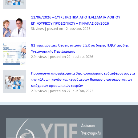
12/06/2026 – ΣΥΓΚΕΤΡΩΤΙΚΑ ΑΠΟΤΕΛΕΣΜΑΤΑ ΛΟΙΠΟΥ
ΕΠΙΚΟΥΡΙΚΟΥ ΠΡΟΣΩΠΙΚΟΥ – ΠΙΝΑΚΑΣ 03/2026
3k views
|
posted on 12 Ιουνίου, 2026
82 νέες μόνιμες θέσεις ιατρών Ε.Σ.Υ. σε δομές Π.Φ.Υ της 6ης
Υγειονομικής Περιφέρειας
2.9k views
|
posted on 29 Ιουνίου, 2026
Προσωρινά αποτελέσματα 3ης πρόσκλησης ενδιαφέροντος για
την κάλυψη κενών και κενούμενων θέσεων υπόχρεων και μη
υπόχρεων προσωπικών ιατρών
2.9k views
|
posted on 27 Ιουλίου, 2026