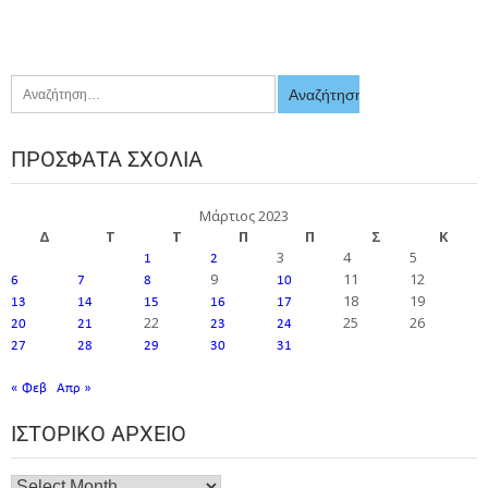
ΠΡΌΣΦΑΤΑ ΣΧΌΛΙΑ
Μάρτιος 2023
Δ
Τ
Τ
Π
Π
Σ
Κ
3
4
5
1
2
9
11
12
6
7
8
10
18
19
13
14
15
16
17
22
25
26
20
21
23
24
27
28
29
30
31
« Φεβ
Απρ »
ΙΣΤΟΡΙΚΌ ΑΡΧΕΊΟ