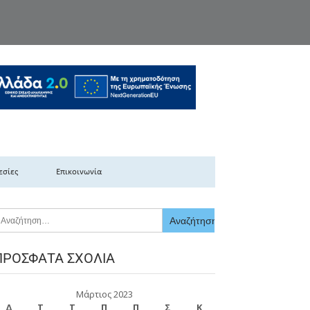
κής Ελλάδας
εσίες
Επικοινωνία
ΠΡΌΣΦΑΤΑ ΣΧΌΛΙΑ
Μάρτιος 2023
Δ
Τ
Τ
Π
Π
Σ
Κ