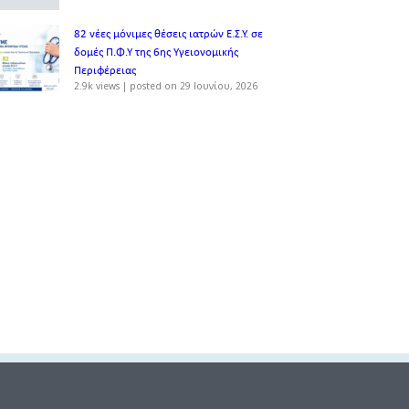
82 νέες μόνιμες θέσεις ιατρών Ε.Σ.Υ. σε
δομές Π.Φ.Υ της 6ης Υγειονομικής
Περιφέρειας
2.9k views
|
posted on 29 Ιουνίου, 2026