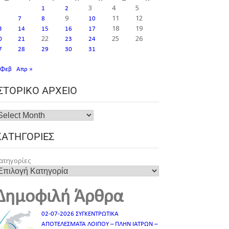
3
4
5
1
2
9
11
12
7
8
10
18
19
3
14
15
16
17
22
25
26
0
21
23
24
7
28
29
30
31
 Φεβ
Απρ »
ΙΣΤΟΡΙΚΌ ΑΡΧΕΊΟ
ΚΑΤΗΓΟΡΊΕΣ
ατηγορίες
Δημοφιλή Άρθρα
02-07-2026 ΣΥΓΚΕΝΤΡΩΤΙΚΑ
ΑΠΟΤΕΛΕΣΜΑΤΑ ΛΟΙΠΟΥ – ΠΛΗΝ ΙΑΤΡΩΝ –