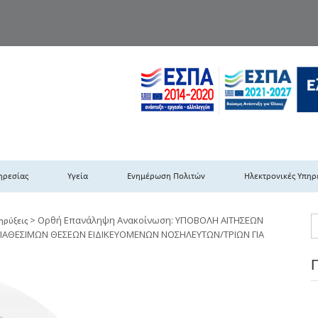
TH DYPEDE
 Υγειονομική Περιφέρεια Πελοποννήσου- Ιονίων Νήσων-Ηπείρου & Δυτι
ηρεσίας
Υγεία
Ενημέρωση Πολιτών
Ηλεκτρονικές Υπηρ
>
Ορθή Επανάληψη Ανακοίνωση: ΥΠΟΒΟΛΗ ΑΙΤΗΣΕΩΝ
ηρύξεις
 ΔΙΑΘΕΣΙΜΩΝ ΘΕΣΕΩΝ ΕΙΔΙΚΕΥΟΜΕΝΩΝ ΝΟΣΗΛΕΥΤΩΝ/ΤΡΙΩΝ ΓΙΑ