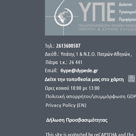
Τηλ.:
2613600507
Διεύθ.:
Yπάτης 1 & Ν.Ε.Ο. Πατρών-Αθηνών
,
Πάτρα
τ.κ.:
26 441
Email:
6ype@dypede.gr
Δείτε την τοποθεσία μας στο χάρτη
Ωρες κοινού 10:00 με 13:00
Πολιτική απορρήτου\συμμόρφωση GD
Privacy Policy (EN)
Δήλωση Προσβασιμότητας
This site is protected by reCAPTCHA and the