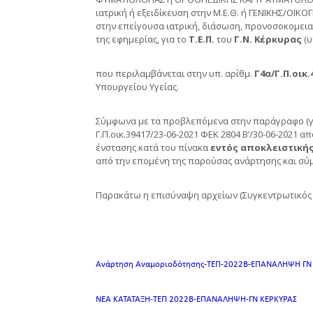
ιατρική ή εξειδίκευση στην Μ.Ε.Θ. ή ΓΕΝΙΚΗΣ/ΟΙΚ
στην επείγουσα ιατρική, διάσωση, προνοσοκομεια
της εφημερίας, για το
Τ.Ε.Π.
του
Γ.Ν. Κέρκυρας
(
που περιλαμβάνεται στην υπ. αρίθμ.
Γ4α/Γ.Π.οικ.
Υπουργείου Υγείας.
Σύμφωνα με τα προβλεπόμενα στην παράγραφο (γ) τ
Γ.Π.οικ.39417/23-06-2021 ΦΕΚ 2804 Β’/30-06-2021
ένστασης κατά του πίνακα
εντός αποκλειστική
από την επομένη της παρούσας ανάρτησης και
σύμ
Παρακάτω η επισύναψη αρχείων (Συγκεντρωτικός 
Ανάρτηση Αναμοριοδότησης-ΤΕΠ-2022Β-ΕΠΑΝΑΛΗΨΗ ΓΝ
ΝΕΑ ΚΑΤΑΤΑΞΗ-ΤΕΠ 2022Β-ΕΠΑΝΑΛΗΨΗ-ΓΝ ΚΕΡΚΥΡΑΣ