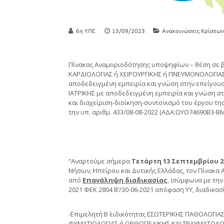
6η Υ.ΠΕ.
13/09/2023
Ανακοινώσεις Κρίσεων
Πίνακας Αναμοριοδότησης υποψηφίων – θέση σε β
ΚΑΡΔΙΟΛΟΓΙΑΣ ή ΧΕΙΡΟΥΡΓΙΚΗΣ ή ΠΝΕΥΜΟΝΟΛΟΓΙΑ
αποδεδειγμένη εμπειρία και γνώση στην επείγουσα
ΙΑΤΡΙΚΗΣ με αποδεδειγμένη εμπειρία και γνώση σ
και διαχείριση-διοίκηση-συντονισμό του έργου της
την υπ. αριθμ. 433/08-08-2022 (ΑΔΑ:ΩΥΟ74690Β3-
“Αναρτούμε σήμερα
Τετάρτη 13 Σεπτεμβρίου 2
Νήσων, Ηπείρου και Δυτικής Ελλάδας, τον Πίνακα
από
Επανάληψη διαδικασίας
, (σύμφωνα με την 
2021 ΦΕΚ 2804 Β’/30-06-2021 απόφαση ΥΥ, διαδικασία
-Επιμελητή Β΄ ειδικότητας ΕΣΩΤΕΡΙΚΗΣ ΠΑΘΟΛΟΓΙ
ΦΥΜΑΤΙΟΛΟΓΙΑΣ ή ΟΡΘΟΠΕΔΙΚΗΣ ΚΑΙ ΤΡΑΥΜΑΤΟΛΟΓΙ