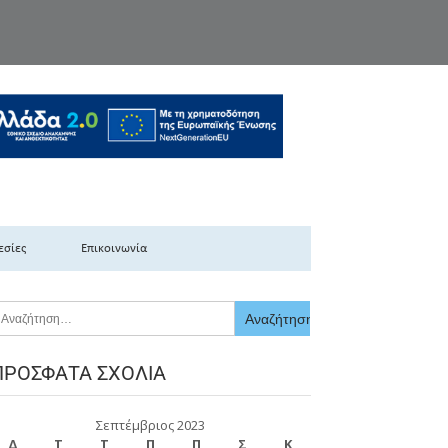
κής Ελλάδας
εσίες
Επικοινωνία
ΠΡΌΣΦΑΤΑ ΣΧΌΛΙΑ
Σεπτέμβριος 2023
Δ
Τ
Τ
Π
Π
Σ
Κ