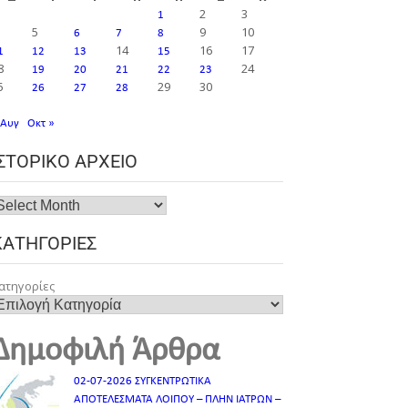
2
3
1
5
9
10
6
7
8
14
16
17
1
12
13
15
8
24
19
20
21
22
23
5
29
30
26
27
28
 Αυγ
Οκτ »
ΙΣΤΟΡΙΚΌ ΑΡΧΕΊΟ
ΚΑΤΗΓΟΡΊΕΣ
ατηγορίες
Δημοφιλή Άρθρα
02-07-2026 ΣΥΓΚΕΝΤΡΩΤΙΚΑ
ΑΠΟΤΕΛΕΣΜΑΤΑ ΛΟΙΠΟΥ – ΠΛΗΝ ΙΑΤΡΩΝ –