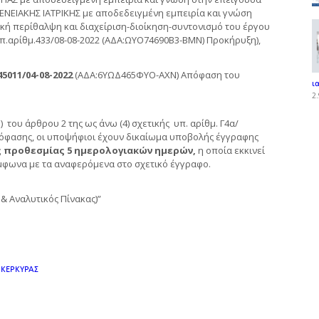
ΟΓΕΝΕΙΑΚΗΣ ΙΑΤΡΙΚΗΣ με αποδεδειγμένη εμπειρία και γνώση
κή περίθαλψη και διαχείριση-διοίκηση-συντονισμό του έργου
υπ.αρίθμ.433/08-08-2022 (ΑΔΑ:ΩΥΟ74690Β3-ΒΜΝ) Προκήρυξη),
45011/04-08-2022
(ΑΔΑ:6ΥΩΔ465ΦΥΟ-ΑΧΝ) Απόφαση του
ι
2.
ου άρθρου 2 της ως άνω (4) σχετικής υπ. αρίθμ. Γ4α/
 απόφασης, οι υποψήφιοι έχουν δικαίωμα υποβολής έγγραφης
ς προθεσμίας 5 ημερολογιακών ημερών,
η οποία εκκινεί
φωνα με τα αναφερόμενα στο σχετικό έγγραφο.
& Αναλυτικός Πίνακας)”
 ΚΕΡΚΥΡΑΣ