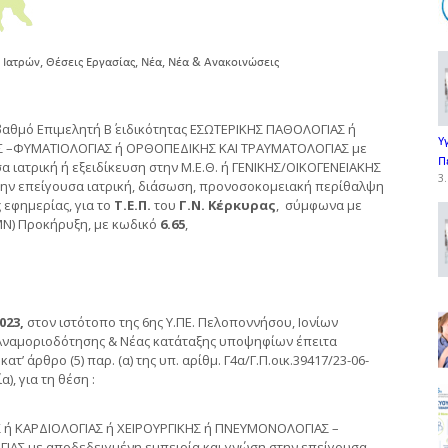
,
,
,
 Ιατρών
Θέσεις Εργασίας
Νέα
Νέα & Ανακοινώσεις
αθμό Επιμελητή Β΄ ειδικότητας ΕΣΩΤΕΡΙΚΗΣ ΠΑΘΟΛΟΓΙΑΣ ή
Υ
Σ –ΦΥΜΑΤΙΟΛΟΓΙΑΣ ή ΟΡΘΟΠΕΔΙΚΗΣ ΚΑΙ ΤΡΑΥΜΑΤΟΛΟΓΙΑΣ με
Π
 ιατρική ή εξειδίκευση στην Μ.Ε.Θ. ή ΓΕΝΙΚΗΣ/ΟΙΚΟΓΕΝΕΙΑΚΗΣ
3.
την επείγουσα ιατρική, διάσωση, προνοσοκομειακή περίθαλψη
 εφημερίας, για το
Τ.Ε.Π.
του
Γ.Ν. Κέρκυρας
, σύμφωνα με
ΒΜΝ) Προκήρυξη, με κωδικό
6.65
,
023,
στον ιστότοπο της 6ης Υ.ΠΕ. Πελοποννήσου, Ιονίων
 Αναμοριοδότησης & Νέας κατάταξης υποψηφίων έπειτα
κατ’ άρθρο (5) παρ. (α) της υπ. αρίθμ. Γ4α/Γ.Π.οικ.39417/23-06-
), για τη θέση :
ΑΣ ή ΚΑΡΔΙΟΛΟΓΙΑΣ ή ΧΕΙΡΟΥΡΓΙΚΗΣ ή ΠΝΕΥΜΟΝΟΛΟΓΙΑΣ –
ΑΣ με αποδεδειγμένη εμπειρία και γνώση στην επείγουσα