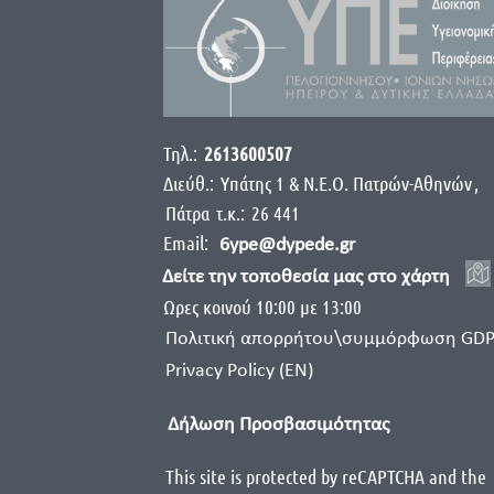
Τηλ.:
2613600507
Διεύθ.:
Yπάτης 1 & Ν.Ε.Ο. Πατρών-Αθηνών
,
Πάτρα
τ.κ.:
26 441
Email:
6ype@dypede.gr
Δείτε την τοποθεσία μας στο χάρτη
Ωρες κοινού 10:00 με 13:00
Πολιτική απορρήτου\συμμόρφωση GD
Privacy Policy (EN)
Δήλωση Προσβασιμότητας
This site is protected by reCAPTCHA and the