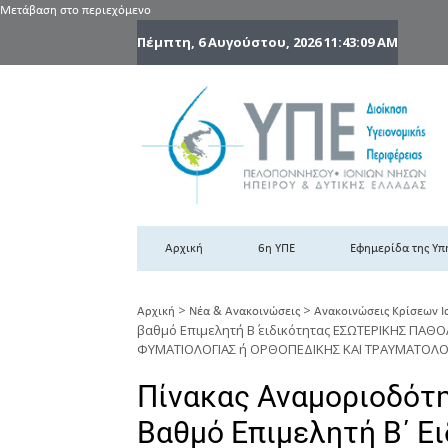
Μετάβαση στο περιεχόμενο
Πέμπτη, 6 Αυγούστου, 2026
11:43:10 AM
6
6η
Αρχική
6η ΥΠΕ
Εφημερίδα της Υπ
>
>
Αρχική
Νέα & Ανακοινώσεις
Ανακοινώσεις Κρίσεων Ι
βαθμό Επιμελητή Β΄ ειδικότητας ΕΣΩΤΕΡΙΚΗΣ ΠΑΘ
ΦΥΜΑΤΙΟΛΟΓΙΑΣ ή ΟΡΘΟΠΕΔΙΚΗΣ ΚΑΙ ΤΡΑΥΜΑΤΟΛΟΓΙΑΣ
Πίνακας Αναμοριοδότ
Βαθμό Επιμελητή Β΄ Ε