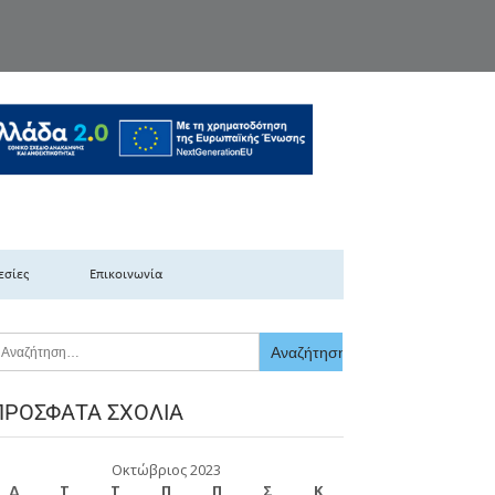
κής Ελλάδας
εσίες
Επικοινωνία
ΠΡΌΣΦΑΤΑ ΣΧΌΛΙΑ
Οκτώβριος 2023
Δ
Τ
Τ
Π
Π
Σ
Κ