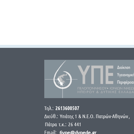
Τηλ.:
2613600507
Διεύθ.:
Yπάτης 1 & Ν.Ε.Ο. Πατρών-Αθηνών
,
Πάτρα
τ.κ.:
26 441
Email:
6ype@dypede.gr