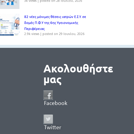
3k views
|
posted on 28 Ιουλίου, 2026
82 νέες μόνιμες θέσεις ιατρών Ε.Σ.Υ. σε
δομές Π.Φ.Υ της 6ης Υγειονομικής
Περιφέρειας
2.9k views
|
posted on 29 Ιουνίου, 2026
Ακολουθήστε
μας
Facebook
Twitter