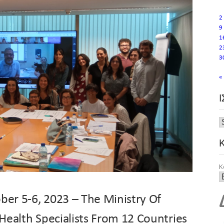
2
9
1
2
3
«
Κ
ber 5-6, 2023 – The Ministry Of
 Health Specialists From 12 Countries