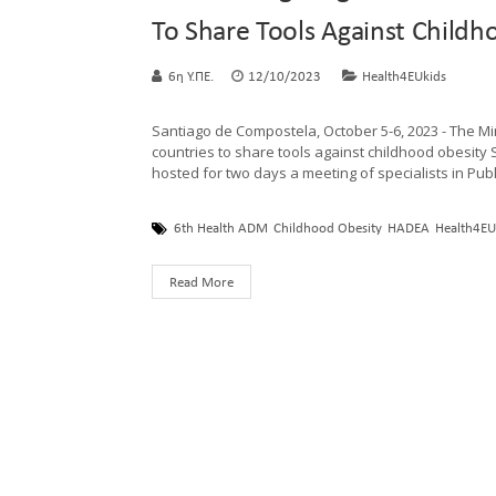
To Share Tools Against Childh
6η Υ.ΠΕ.
12/10/2023
Health4EUkids
Santiago de Compostela, October 5-6, 2023 - The Min
countries to share tools against childhood obesity
hosted for two days a meeting of specialists in Pub
6th Health ADM
Childhood Obesity
HADEA
Health4EU
Read More