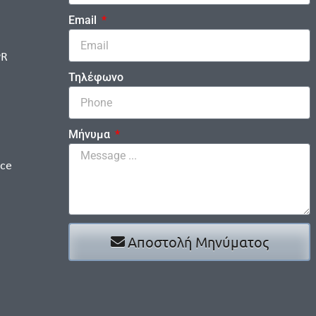
Email
PR
Τηλέφωνο
Μήνυμα
ice
Αποστολή Μηνύματος