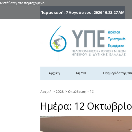
Μετάβαση στο περιεχόμενο
Παρασκευή, 7 Αυγούστου, 2026
10:23:28 AM
6
6η
Αρχική
6η ΥΠΕ
Εφημερίδα της Υπ
>
>
>
12
Αρχική
2023
Οκτώβριος
Ημέρα:
12 Οκτωβρίο