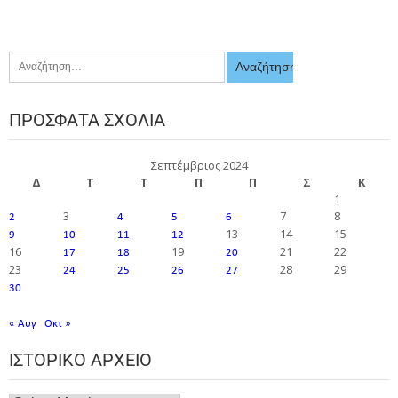
ΠΡΌΣΦΑΤΑ ΣΧΌΛΙΑ
Σεπτέμβριος 2024
Δ
Τ
Τ
Π
Π
Σ
Κ
1
3
7
8
2
4
5
6
13
14
15
9
10
11
12
16
19
21
22
17
18
20
23
28
29
24
25
26
27
30
« Αυγ
Οκτ »
ΙΣΤΟΡΙΚΌ ΑΡΧΕΊΟ