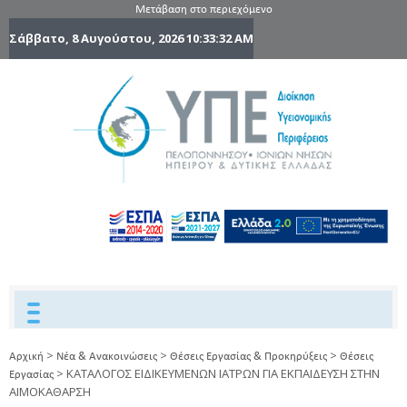
Μετάβαση στο περιεχόμενο
Σάββατο, 8 Αυγούστου, 2026
10:33:32 AM
6η Υγειονομ
6TH
DYPEDE
Περιφέρε
Πελοποννήσ
Ιονίων Νήσ
Ηπείρου 
Δυτικής
Ελλάδας
>
>
>
Αρχική
Νέα & Ανακοινώσεις
Θέσεις Εργασίας & Προκηρύξεις
Θέσεις
>
KATAΛΟΓΟΣ ΕΙΔΙΚΕΥΜΕΝΩΝ ΙΑΤΡΩΝ ΓΙΑ ΕΚΠΑΙΔΕΥΣΗ ΣΤΗΝ
Εργασίας
ΑΙΜΟΚΑΘΑΡΣΗ