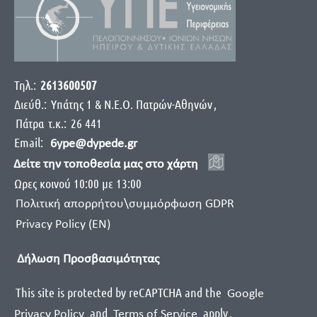
Τηλ.:
2613600507
Διεύθ.:
Yπάτης 1 & Ν.Ε.Ο. Πατρών-Αθηνών
,
Πάτρα
τ.κ.:
26 441
Email:
6ype@dypede.gr
Δείτε την τοποθεσία μας στο χάρτη
Ωρες κοινού 10:00 με 13:00
Πολιτική απορρήτου\συμμόρφωση GDPR
Privacy Policy (EN)
Δήλωση Προσβασιμότητας
This site is protected by reCAPTCHA and the
Google
and
apply
.
Privacy Policy
Terms of Service