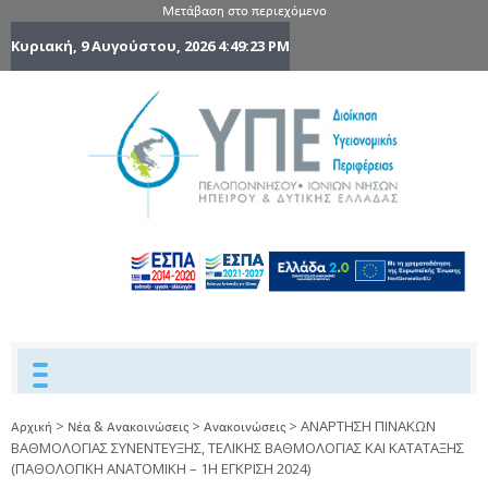
Μετάβαση στο περιεχόμενο
Κυριακή, 9 Αυγούστου, 2026
4:49:24 PM
6η Υγειονομ
6TH
DYPEDE
Περιφέρε
Πελοποννήσ
Ιονίων Νήσ
Ηπείρου 
Δυτικής
Ελλάδας
>
>
>
ΑΝΑΡΤΗΣΗ ΠΙΝΑΚΩΝ
Αρχική
Νέα & Ανακοινώσεις
Ανακοινώσεις
ΒΑΘΜΟΛΟΓΙΑΣ ΣΥΝΕΝΤΕΥΞΗΣ, ΤΕΛΙΚΗΣ ΒΑΘΜΟΛΟΓΙΑΣ ΚΑΙ ΚΑΤΑΤΑΞΗΣ
(ΠΑΘΟΛΟΓΙΚΗ ΑΝΑΤΟΜΙΚΗ – 1Η ΕΓΚΡΙΣΗ 2024)