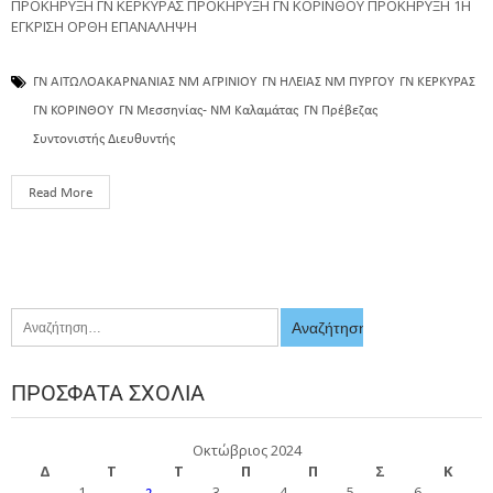
ΠΡΟΚΗΡΥΞΗ ΓΝ ΚΕΡΚΥΡΑΣ ΠΡΟΚΗΡΥΞΗ ΓΝ ΚΟΡΙΝΘΟΥ ΠΡΟΚΗΡΥΞΗ 1Η
ΕΓΚΡΙΣΗ ΟΡΘΗ ΕΠΑΝΑΛΗΨΗ
ΓΝ ΑΙΤΩΛΟΑΚΑΡΝΑΝΙΑΣ ΝΜ ΑΓΡΙΝΙΟΥ
ΓΝ ΗΛΕΙΑΣ ΝΜ ΠΥΡΓΟΥ
ΓΝ ΚΕΡΚΥΡΑΣ
ΓΝ ΚΟΡΙΝΘΟΥ
ΓΝ Μεσσηνίας- ΝΜ Καλαμάτας
ΓΝ Πρέβεζας
Συντονιστής Διευθυντής
Read More
ΠΡΌΣΦΑΤΑ ΣΧΌΛΙΑ
Οκτώβριος 2024
Δ
Τ
Τ
Π
Π
Σ
Κ
1
3
4
5
6