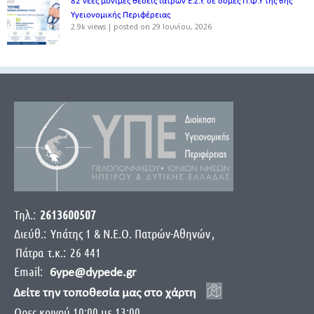
82 νέες μόνιμες θέσεις ιατρών Ε.Σ.Υ. σε δομές Π.Φ.Υ της 6ης
Υγειονομικής Περιφέρειας
2.9k views
|
posted on 29 Ιουνίου, 2026
Τηλ.:
2613600507
Διεύθ.:
Yπάτης 1 & Ν.Ε.Ο. Πατρών-Αθηνών
,
Πάτρα
τ.κ.:
26 441
Email:
6ype@dypede.gr
Δείτε την τοποθεσία μας στο χάρτη
Ωρες κοινού 10:00 με 13:00