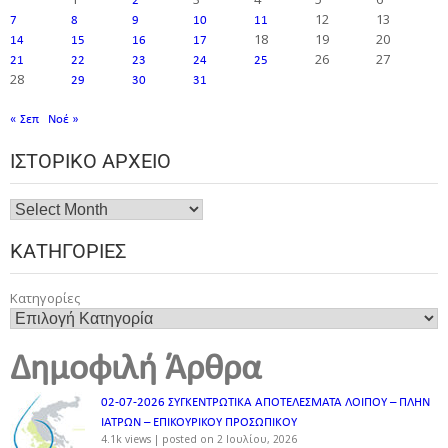
2
12
13
7
8
9
10
11
18
19
20
14
15
16
17
26
27
21
22
23
24
25
28
29
30
31
« Σεπ
Νοέ »
ΙΣΤΟΡΙΚΌ ΑΡΧΕΊΟ
ΚΑΤΗΓΟΡΊΕΣ
Κατηγορίες
Δημοφιλή Άρθρα
02-07-2026 ΣΥΓΚΕΝΤΡΩΤΙΚΑ ΑΠΟΤΕΛΕΣΜΑΤΑ ΛΟΙΠΟΥ – ΠΛΗΝ
ΙΑΤΡΩΝ – ΕΠΙΚΟΥΡΙΚΟΥ ΠΡΟΣΩΠΙΚOY
4.1k views
|
posted on 2 Ιουλίου, 2026