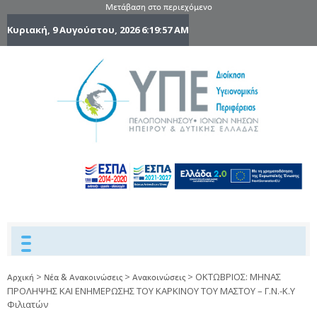
Μετάβαση στο περιεχόμενο
Κυριακή, 9 Αυγούστου, 2026
6:19:57 AM
6η Υγειονομ
6TH
DYPEDE
Περιφέρε
Πελοποννήσ
Ιονίων Νήσ
Ηπείρου 
Δυτικής
Ελλάδας
>
>
>
ΟΚΤΩΒΡΙΟΣ: ΜΗΝΑΣ
Αρχική
Νέα & Ανακοινώσεις
Ανακοινώσεις
ΠΡΟΛΗΨΗΣ ΚΑΙ ΕΝΗΜΕΡΩΣΗΣ ΤΟΥ ΚΑΡΚΙΝΟΥ ΤΟΥ ΜΑΣΤΟΥ – Γ.Ν.-Κ.Υ
Φιλιατών