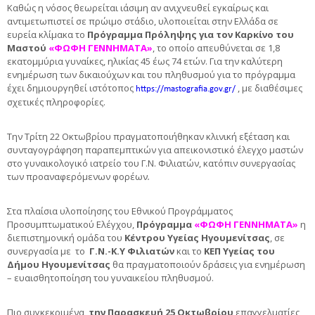
Καθώς η νόσος θεωρείται ιάσιμη αν ανιχνευθεί εγκαίρως και
αντιμετωπιστεί σε πρώιμο στάδιο, υλοποιείται στην Ελλάδα σε
ευρεία κλίμακα το
Πρόγραμμα Πρόληψης για τον Καρκίνο του
Μαστού
«ΦΩΦΗ ΓΕΝΝΗΜΑΤΑ»
, το οποίο απευθύνεται σε 1,8
εκατομμύρια γυναίκες, ηλικίας 45 έως 74 ετών. Για την καλύτερη
ενημέρωση των δικαιούχων και του πληθυσμού για το πρόγραμμα
έχει δημιουργηθεί ιστότοπος
, με διαθέσιμες
https://mastografia.gov.gr/
σχετικές πληροφορίες.
Την Τρίτη 22 Οκτωβρίου πραγματοποιήθηκαν κλινική εξέταση και
συνταγογράφηση παραπεμπτικών για απεικονιστικό έλεγχο μαστών
στο γυναικολογικό ιατρείο του Γ.Ν. Φιλιατών, κατόπιν συνεργασίας
των προαναφερόμενων φορέων
.
Στα πλαίσια υλοποίησης του Εθνικού Προγράμματος
Προσυμπτωματικού Ελέγχου,
Πρόγραμμα
«ΦΩΦΗ ΓΕΝΝΗΜΑΤΑ»
η
διεπιστημονική ομάδα του
Κέντρου Υγείας Ηγουμενίτσας
, σε
συνεργασία με το
Γ.Ν.-Κ.Υ Φιλιατών
και το
ΚΕΠ Υγείας του
Δήμου Ηγουμενίτσας
θα πραγματοποιούν δράσεις για ενημέρωση
– ευαισθητοποίηση του γυναικείου πληθυσμού.
Πιο συγκεκριμένα,
την Παρασκευή 25 Οκτωβρίου
επαγγελματίες