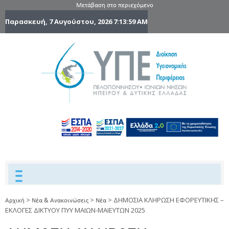
Μετάβαση στο περιεχόμενο
Παρασκευή, 7 Αυγούστου, 2026
7:13:59 AM
6η Υγειονομ
6TH
DYPEDE
Περιφέρε
Πελοποννήσ
Ιονίων Νήσ
Ηπείρου 
Δυτικής
Ελλάδας
>
>
>
ΔΗΜΟΣΙΑ ΚΛΗΡΩΣΗ ΕΦΟΡΕΥΤΙΚΗΣ –
Αρχική
Νέα & Ανακοινώσεις
Νέα
ΕΚΛΟΓΕΣ ΔΙΚΤΥΟΥ ΠΥΥ ΜΑΙΩΝ-ΜΑΙΕΥΤΩΝ 2025