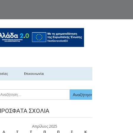
κής Ελλάδας
εσίες
Επικοινωνία
ΠΡΌΣΦΑΤΑ ΣΧΌΛΙΑ
Απρίλιος 2025
Δ
Τ
Τ
Π
Π
Σ
Κ