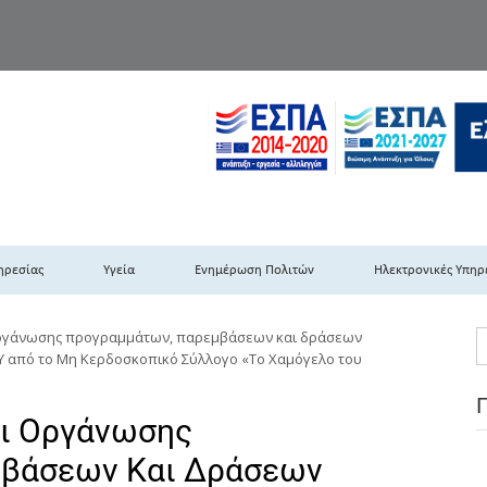
TH DYPEDE
 Υγειονομική Περιφέρεια Πελοποννήσου- Ιονίων Νήσων-Ηπείρου & Δυτι
ηρεσίας
Υγεία
Ενημέρωση Πολιτών
Ηλεκτρονικές Υπηρ
οργάνωσης προγραμμάτων, παρεμβάσεων και δράσεων
Υ από τo Μη Κερδοσκοπικό Σύλλογο «Το Χαμόγελο του
αι Οργάνωσης
μβάσεων Και Δράσεων