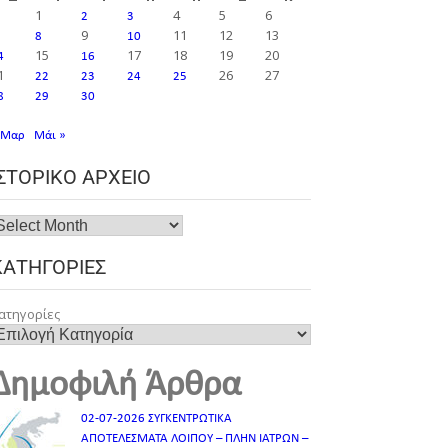
1
4
5
6
2
3
9
11
12
13
8
10
15
17
18
19
20
4
16
1
26
27
22
23
24
25
8
29
30
 Μαρ
Μάι »
ΙΣΤΟΡΙΚΌ ΑΡΧΕΊΟ
ΚΑΤΗΓΟΡΊΕΣ
ατηγορίες
Δημοφιλή Άρθρα
02-07-2026 ΣΥΓΚΕΝΤΡΩΤΙΚΑ
ΑΠΟΤΕΛΕΣΜΑΤΑ ΛΟΙΠΟΥ – ΠΛΗΝ ΙΑΤΡΩΝ –