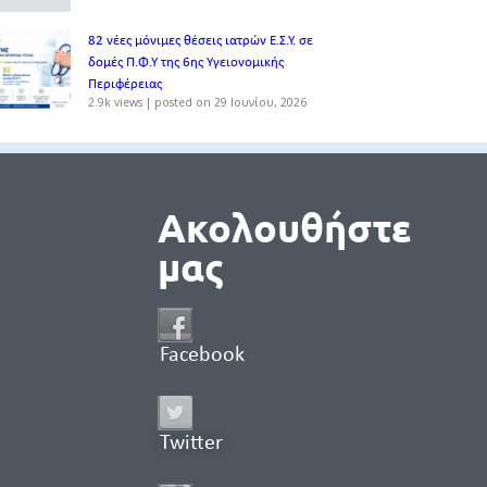
82 νέες μόνιμες θέσεις ιατρών Ε.Σ.Υ. σε
δομές Π.Φ.Υ της 6ης Υγειονομικής
Περιφέρειας
2.9k views
|
posted on 29 Ιουνίου, 2026
Ακολουθήστε
μας
Facebook
Twitter