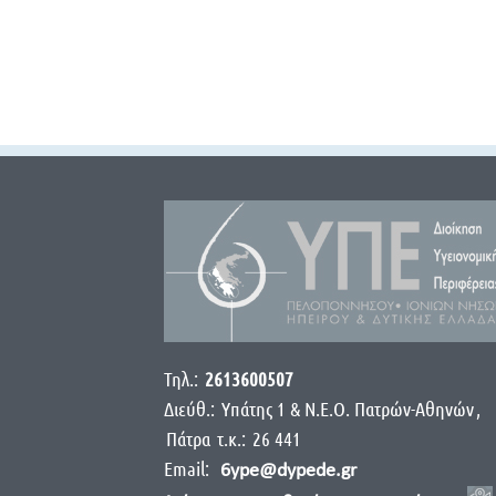
Τηλ.:
2613600507
Διεύθ.:
Yπάτης 1 & Ν.Ε.Ο. Πατρών-Αθηνών
,
Πάτρα
τ.κ.:
26 441
Email:
6ype@dypede.gr