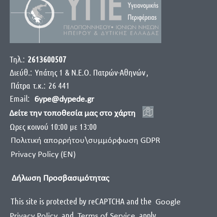
Τηλ.:
2613600507
Διεύθ.:
Yπάτης 1 & Ν.Ε.Ο. Πατρών-Αθηνών
,
Πάτρα
τ.κ.:
26 441
Email:
6ype@dypede.gr
Δείτε την τοποθεσία μας στο χάρτη
Ωρες κοινού 10:00 με 13:00
Πολιτική απορρήτου\συμμόρφωση GDPR
Privacy Policy (EN)
Δήλωση Προσβασιμότητας
This site is protected by reCAPTCHA and the
Google
and
apply
.
Privacy Policy
Terms of Service