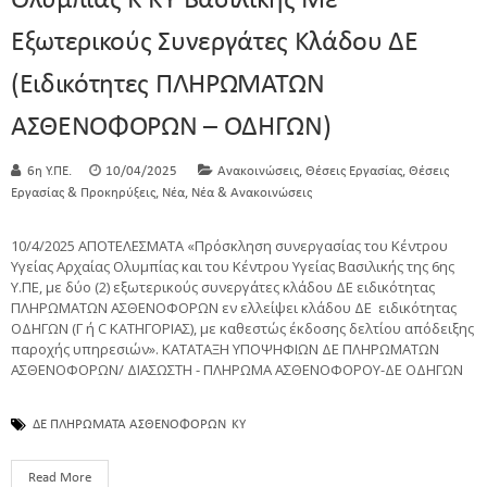
Ολυμπίας Κ ΚΥ Βασιλικής Με
Εξωτερικούς Συνεργάτες Κλάδου ΔΕ
(ειδικότητες ΠΛΗΡΩΜΑΤΩΝ
ΑΣΘΕΝΟΦΟΡΩΝ – ΟΔΗΓΩΝ)
,
,
6η Υ.ΠΕ.
10/04/2025
Ανακοινώσεις
Θέσεις Εργασίας
Θέσεις
,
,
Εργασίας & Προκηρύξεις
Νέα
Νέα & Ανακοινώσεις
10/4/2025 ΑΠΟΤΕΛΕΣΜΑΤΑ «Πρόσκληση συνεργασίας του Κέντρου
Υγείας Αρχαίας Ολυμπίας και του Κέντρου Υγείας Βασιλικής της 6ης
Υ.ΠΕ, με δύο (2) εξωτερικούς συνεργάτες κλάδου ΔΕ ειδικότητας
ΠΛΗΡΩΜΑΤΩΝ ΑΣΘΕΝΟΦΟΡΩΝ εν ελλείψει κλάδου ΔΕ ειδικότητας
ΟΔΗΓΩΝ (Γ ή C ΚΑΤΗΓΟΡΙΑΣ), με καθεστώς έκδοσης δελτίου απόδειξης
παροχής υπηρεσιών». ΚΑΤΑΤΑΞΗ ΥΠΟΨΗΦΙΩΝ ΔΕ ΠΛΗΡΩΜΑΤΩΝ
ΑΣΘΕΝΟΦΟΡΩΝ/ ΔΙΑΣΩΣΤΗ - ΠΛΗΡΩΜΑ ΑΣΘΕΝΟΦΟΡΟΥ-ΔΕ ΟΔΗΓΩΝ
ΔΕ ΠΛΗΡΩΜΑΤΑ ΑΣΘΕΝΟΦΟΡΩΝ
ΚΥ
Read More