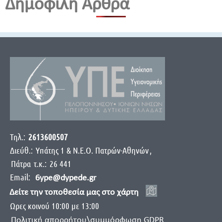
Δημοφιλή Άρθρα
Τηλ.:
2613600507
Διεύθ.:
Yπάτης 1 & Ν.Ε.Ο. Πατρών-Αθηνών
,
Πάτρα
τ.κ.:
26 441
Email:
6ype@dypede.gr
Δείτε την τοποθεσία μας στο χάρτη
Ωρες κοινού 10:00 με 13:00
Πολιτική απορρήτου\συμμόρφωση GDPR