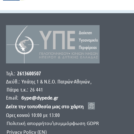
Τηλ.:
2613600507
Διεύθ.:
Yπάτης 1 & Ν.Ε.Ο. Πατρών-Αθηνών
,
Πάτρα
τ.κ.:
26 441
Email:
6ype@dypede.gr
Δείτε την τοποθεσία μας στο χάρτη
Ωρες κοινού 10:00 με 13:00
Πολιτική απορρήτου\συμμόρφωση GDPR
Privacy Policy (EN)