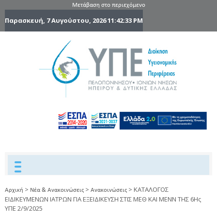
Μετάβαση στο περιεχόμενο
Παρασκευή, 7 Αυγούστου, 2026
11:42:34 PM
6η Υγειονομ
6TH
DYPEDE
Περιφέρε
Πελοποννήσ
Ιονίων Νήσ
Ηπείρου 
Δυτικής
Ελλάδας
>
>
>
ΚΑΤΑΛΟΓΟΣ
Αρχική
Νέα & Ανακοινώσεις
Ανακοινώσεις
ΕΙΔΙΚΕΥΜΕΝΩΝ ΙΑΤΡΩΝ ΓΙΑ ΕΞΕΙΔΙΚΕΥΣΗ ΣΤΙΣ ΜΕΘ ΚΑΙ ΜΕΝΝ ΤΗΣ 6Ης
ΥΠΕ 2/9/2025