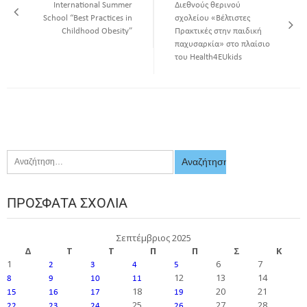
International Summer
Διεθνούς θερινού
School “Best Practices in
σχολείου «Βέλτιστες
Childhood Obesity”
Πρακτικές στην παιδική
παχυσαρκία» στο πλαίσιο
του Health4EUkids
ΠΡΌΣΦΑΤΑ ΣΧΌΛΙΑ
Σεπτέμβριος 2025
Δ
Τ
Τ
Π
Π
Σ
Κ
1
6
7
2
3
4
5
12
13
14
8
9
10
11
18
20
21
15
16
17
19
25
27
28
22
23
24
26