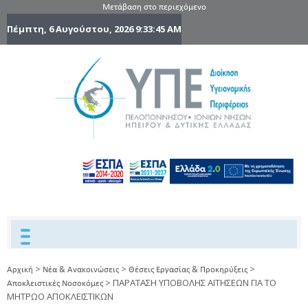
Μετάβαση στο περιεχόμενο
Πέμπτη, 6 Αυγούστου, 2026
9:33:46 AM
6η Υγειονομ
6TH
DYPEDE
Περιφέρε
Πελοποννήσ
Ιονίων Νήσ
Ηπείρου 
Δυτικής
Ελλάδας
>
>
>
Αρχική
Νέα & Ανακοινώσεις
Θέσεις Εργασίας & Προκηρύξεις
>
ΠΑΡΑΤΑΣΗ ΥΠΟΒΟΛΗΣ ΑΙΤΗΣΕΩΝ ΓΙΑ ΤΟ
Αποκλειστικές Νοσοκόμες
ΜΗΤΡΩΟ ΑΠΟΚΛΕΙΣΤΙΚΩΝ