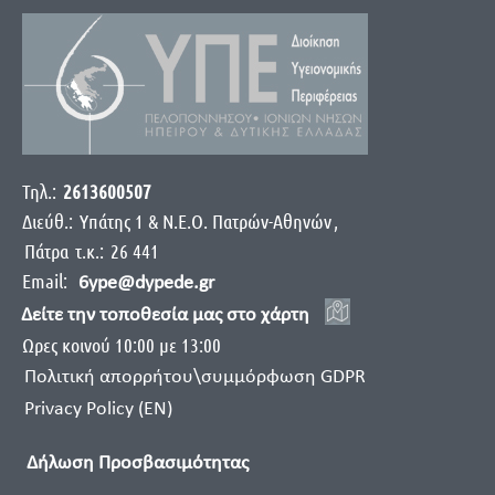
Τηλ.:
2613600507
Διεύθ.:
Yπάτης 1 & Ν.Ε.Ο. Πατρών-Αθηνών
,
Πάτρα
τ.κ.:
26 441
Email:
6ype@dypede.gr
Δείτε την τοποθεσία μας στο χάρτη
Ωρες κοινού 10:00 με 13:00
Πολιτική απορρήτου\συμμόρφωση GDPR
Privacy Policy (EN)
Δήλωση Προσβασιμότητας