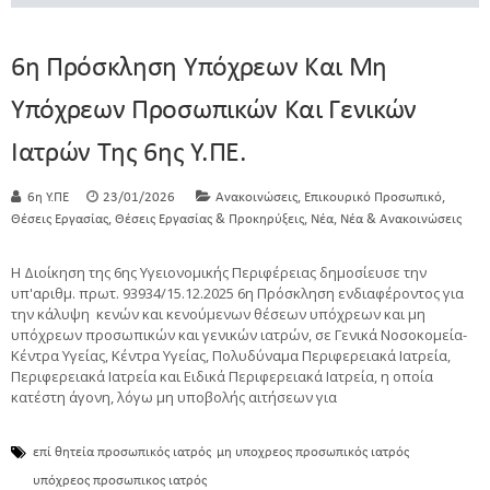
6η Πρόσκληση Υπόχρεων Και Μη
Υπόχρεων Προσωπικών Και Γενικών
Ιατρών Της 6ης Υ.ΠΕ.
,
,
6η Υ.ΠΕ
23/01/2026
Ανακοινώσεις
Επικουρικό Προσωπικό
,
,
,
Θέσεις Εργασίας
Θέσεις Εργασίας & Προκηρύξεις
Νέα
Νέα & Ανακοινώσεις
Η Διοίκηση της 6ης Υγειονομικής Περιφέρειας δημοσίευσε την
υπ'αριθμ. πρωτ. 93934/15.12.2025 6η Πρόσκληση ενδιαφέροντος για
την κάλυψη κενών και κενούμενων θέσεων υπόχρεων και μη
υπόχρεων προσωπικών και γενικών ιατρών, σε Γενικά Νοσοκομεία-
Κέντρα Υγείας, Κέντρα Υγείας, Πολυδύναμα Περιφερειακά Ιατρεία,
Περιφερειακά Ιατρεία και Ειδικά Περιφερειακά Ιατρεία, η οποία
κατέστη άγονη, λόγω μη υποβολής αιτήσεων για
επί θητεία προσωπικός ιατρός
μη υποχρεος προσωπικός ιατρός
υπόχρεος προσωπικος ιατρός