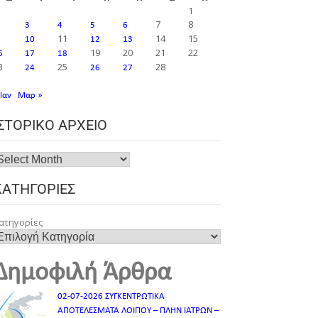
1
7
8
3
4
5
6
11
14
15
10
12
13
19
20
21
22
6
17
18
3
25
28
24
26
27
 Ιαν
Μαρ »
ΙΣΤΟΡΙΚΌ ΑΡΧΕΊΟ
ΚΑΤΗΓΟΡΊΕΣ
ατηγορίες
Δημοφιλή Άρθρα
02-07-2026 ΣΥΓΚΕΝΤΡΩΤΙΚΑ
ΑΠΟΤΕΛΕΣΜΑΤΑ ΛΟΙΠΟΥ – ΠΛΗΝ ΙΑΤΡΩΝ –