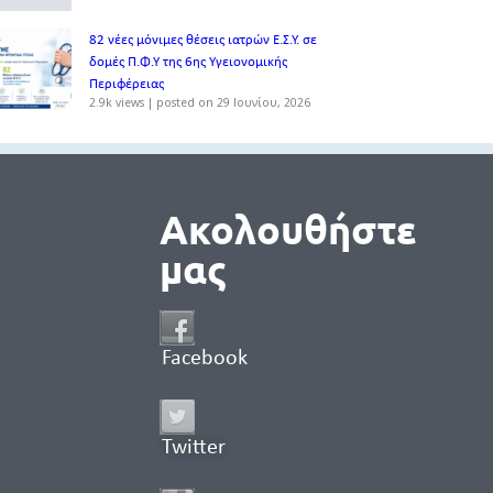
82 νέες μόνιμες θέσεις ιατρών Ε.Σ.Υ. σε
δομές Π.Φ.Υ της 6ης Υγειονομικής
Περιφέρειας
2.9k views
|
posted on 29 Ιουνίου, 2026
Ακολουθήστε
μας
Facebook
Twitter