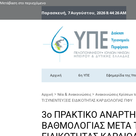
Μετάβαση στο περιεχόμενο
Παρασκευή, 7 Αυγούστου, 2026
8:44:27 AM
6
6η
Αρχική
6η ΥΠΕ
Εφημερίδα της Υπ
>
>
Αρχική
Νέα & Ανακοινώσεις
Ανακοινώσεις Κρίσεων Ι
ΤΙ ΣΥΝΕΝΤΕΥΞΕΙΣ ΕΙΔΙΚΟΤΗΤΑΣ ΚΑΡΔΙΟΛΟΓΙΑΣ ΠΦΥ
3ο ΠΡΑΚΤΙΚΟ ΑΝΑΡΤΗ
ΒΑΘΜΟΛΟΓΙΑΣ ΜΕΤΑ Τ