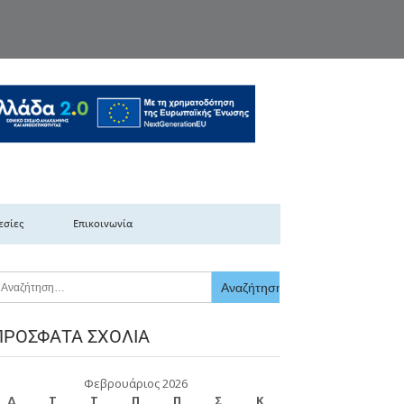
κής Ελλάδας
εσίες
Επικοινωνία
ΠΡΌΣΦΑΤΑ ΣΧΌΛΙΑ
Φεβρουάριος 2026
Δ
Τ
Τ
Π
Π
Σ
Κ