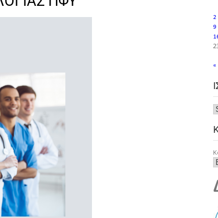
ΛΟΓΙΑΣ ΠΦΥ
2
9
1
2
«
Κ