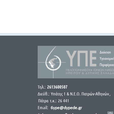
Τηλ.:
2613600507
Διεύθ.:
Yπάτης 1 & Ν.Ε.Ο. Πατρών-Αθηνών
,
Πάτρα
τ.κ.:
26 441
Email:
6ype@dypede.gr