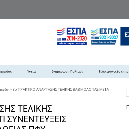
TH DYPEDE
 Υγειονομική Περιφέρεια Πελοποννήσου- Ιονίων Νήσων-Ηπείρου & Δυτι
ηρεσίας
Υγεία
Ενημέρωση Πολιτών
Ηλεκτρονικές Υπηρ
>
3ο ΠΡΑΚΤΙΚΟ ΑΝΑΡΤΗΣΗΣ ΤΕΛΙΚΗΣ ΒΑΘΜΟΛΟΓΙΑΣ ΜΕΤΑ
ατρών
ΣΗΣ ΤΕΛΙΚΗΣ
Ι ΣΥΝΕΝΤΕΥΞΕΙΣ