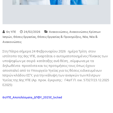
,
6η Υ.ΠΕ
24/02/2026
Ανακοινώσεις
Ανακοινώσεις Κρίσεων
,
,
,
,
Ιατρών
Θέσεις Εργασίας
Θέσεις Εργασίας & Προκηρύξεις
Νέα
Νέα &
Ανακοινώσεις
Στη Πάτρα σήμερα 24 Φεβρουαρίου 2026 ημέρα Τρίτη στον
ιστότοπο της 6ης ΥΠΕ, αναρτάται ο αυτοματοποιημένος Πίνακας των
υποψηφίων με σειρά κατάταξης ανά θέση , σύμφωνα με τα
δηλωθέντα προσόντα και τις προτιμήσεις τους όπως έχουν
αποσταλεί από το Υπουργείο Υγείας για τις θέσεις ειδικευμένων
Ιατρών κλάδου ΕΣΎ, για την κάλυψη των αναγκών των Κέντρων
Υγείας της 6ης ΥΠΕ (Αρ. προκ. έγκρισης : Γ4α/Γ.Π. οικ. 57327/23.12.2025
Ε2025)
6ηΥΠΕ_Αποτελέσματα_ΔΠΦΥ_2025E_locked