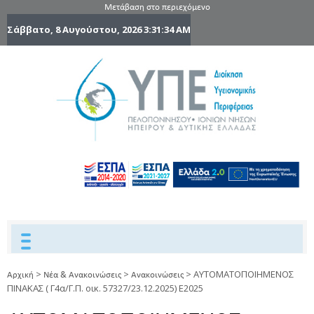
Μετάβαση στο περιεχόμενο
Σάββατο, 8 Αυγούστου, 2026
3:31:34 AM
6η Υγειονομ
6TH
DYPEDE
Περιφέρε
Πελοποννήσ
Ιονίων Νήσ
Ηπείρου 
Δυτικής
Ελλάδας
>
>
>
ΑΥΤΟΜΑΤΟΠΟΙΗΜΕΝΟΣ
Αρχική
Νέα & Ανακοινώσεις
Ανακοινώσεις
ΠΙΝΑΚΑΣ ( Γ4α/Γ.Π. οικ. 57327/23.12.2025) Ε2025