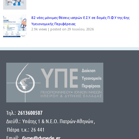
82 νέες μόνιμες θέσεις ιατρών Ε.Σ.Υ. σε δομές Π.Φ.Υ της 6ης
Υγειονομικής Περιφέρειας
2.9k views
|
posted on 29 Ιουνίου, 2026
Τηλ.:
2613600507
Διεύθ.:
Yπάτης 1 & Ν.Ε.Ο. Πατρών-Αθηνών
,
Πάτρα
τ.κ.:
26 441
Email:
6ype@dypede.gr