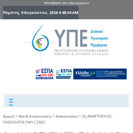
Μετάβαση στο περιεχόμενο
Πέμπτη, 6 Αυγούστου, 2026
4:48:05 AM
6η Υγειονομ
6TH
DYPEDE
Περιφέρε
Πελοποννήσ
Ιονίων Νήσ
Ηπείρου 
Δυτικής
Ελλάδας
>
>
>
3η ΑΝΑΡΤΗΣΗ ΕΣ.
Αρχική
Νέα & Ανακοινώσεις
Ανακοινώσεις
ΠΑΘΟΛΟΓΙΑ ΠΦΥ C2025