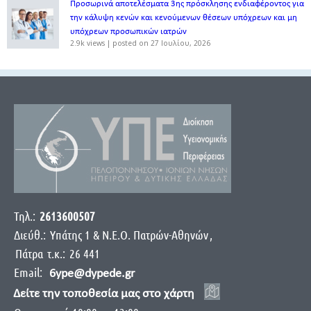
Προσωρινά αποτελέσματα 3ης πρόσκλησης ενδιαφέροντος για
την κάλυψη κενών και κενούμενων θέσεων υπόχρεων και μη
υπόχρεων προσωπικών ιατρών
2.9k views
|
posted on 27 Ιουλίου, 2026
Τηλ.:
2613600507
Διεύθ.:
Yπάτης 1 & Ν.Ε.Ο. Πατρών-Αθηνών
,
Πάτρα
τ.κ.:
26 441
Email:
6ype@dypede.gr
Δείτε την τοποθεσία μας στο χάρτη