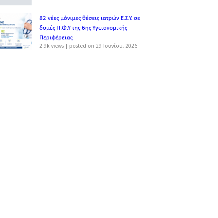
82 νέες μόνιμες θέσεις ιατρών Ε.Σ.Υ. σε
δομές Π.Φ.Υ της 6ης Υγειονομικής
Περιφέρειας
2.9k views
|
posted on 29 Ιουνίου, 2026