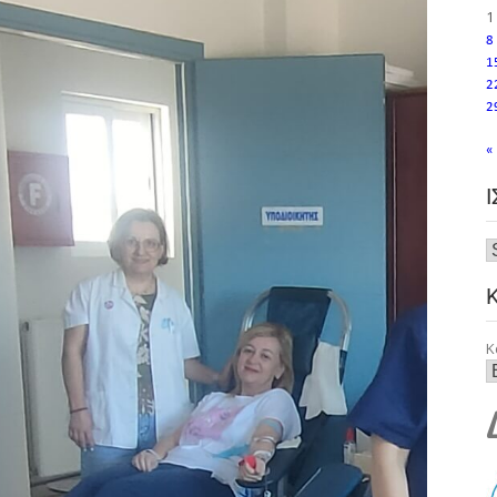
1
8
1
2
2
«
Κ