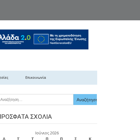
κής Ελλάδας
εσίες
Επικοινωνία
ΠΡΌΣΦΑΤΑ ΣΧΌΛΙΑ
Ιούνιος 2026
Δ
Τ
Τ
Π
Π
Σ
Κ