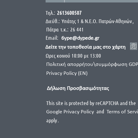
Τηλ.:
2613600507
Διεύθ.:
Yπάτης 1 & Ν.Ε.Ο. Πατρών-Αθηνών
,
Πάτρα
τ.κ.:
26 441
Email:
6ype@dypede.gr
Δείτε την τοποθεσία μας στο χάρτη
Ωρες κοινού 10:00 με 13:00
Πολιτική απορρήτου\συμμόρφωση GD
Privacy Policy (EN)
Δήλωση Προσβασιμότητας
This site is protected by reCAPTCHA and the
and
Google Privacy Policy
Terms of Serv
apply
.