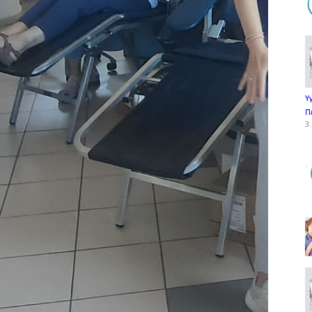
Υ
Π
3.