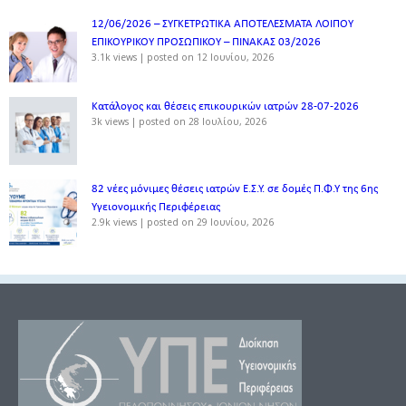
12/06/2026 – ΣΥΓΚΕΤΡΩΤΙΚΑ ΑΠΟΤΕΛΕΣΜΑΤΑ ΛΟΙΠΟΥ
ΕΠΙΚΟΥΡΙΚΟΥ ΠΡΟΣΩΠΙΚΟΥ – ΠΙΝΑΚΑΣ 03/2026
3.1k views
|
posted on 12 Ιουνίου, 2026
Κατάλογος και θέσεις επικουρικών ιατρών 28-07-2026
3k views
|
posted on 28 Ιουλίου, 2026
82 νέες μόνιμες θέσεις ιατρών Ε.Σ.Υ. σε δομές Π.Φ.Υ της 6ης
Υγειονομικής Περιφέρειας
2.9k views
|
posted on 29 Ιουνίου, 2026