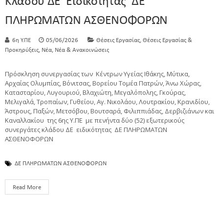
Κλάδου ΔΕ Ειδικότητας ΔΕ
ΠΛΗΡΩΜΑΤΩΝ ΑΣΘΕΝΟΦΟΡΩΝ
,
6η Υ.ΠΕ
05/06/2026
Θέσεις Εργασίας
Θέσεις Εργασίας &
,
,
Προκηρύξεις
Νέα
Νέα & Ανακοινώσεις
Πρόσκληση συνεργασίας των Κέντρων Υγείας Ιθάκης, Μύτικα,
Αρχαίας Ολυμπίας, Βόνιτσας, Βορείου Τομέα Πατρών, Άνω Χώρας,
Κατασταρίου, Λυγουριού, Βλαχιώτη, Μεγαλόπολης, Γκούρας,
Μελιγαλά, Τροπαίων, Γυθείου, Αγ. Νικολάου, Λουτρακίου, Κρανιδίου,
Άστρους, Παξών, Μετσόβου, Βουτσαρά, Φιλιππιάδας, Δερβιζιάνων και
Καναλλακίου της 6ης Υ.ΠΕ με πενήντα δύο (52) εξωτερικούς
συνεργάτες κλάδου ΔΕ ειδικότητας ΔΕ ΠΛΗΡΩΜΑΤΩΝ
ΑΣΘΕΝΟΦΟΡΩΝ
ΔΕ ΠΛΗΡΩΜΑΤΩΝ ΑΣΘΕΝΟΦΟΡΩΝ
Read More