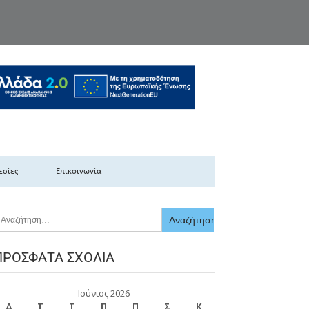
κής Ελλάδας
εσίες
Επικοινωνία
ΠΡΌΣΦΑΤΑ ΣΧΌΛΙΑ
Ιούνιος 2026
Δ
Τ
Τ
Π
Π
Σ
Κ