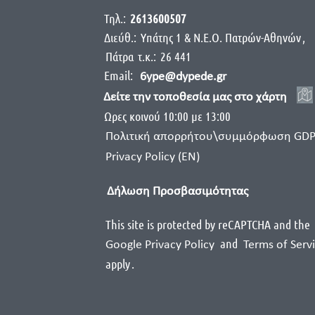
Τηλ.:
2613600507
Διεύθ.:
Yπάτης 1 & Ν.Ε.Ο. Πατρών-Αθηνών
,
Πάτρα
τ.κ.:
26 441
Email:
6ype@dypede.gr
Δείτε την τοποθεσία μας στο χάρτη
Ωρες κοινού 10:00 με 13:00
Πολιτική απορρήτου\συμμόρφωση GD
Privacy Policy (EN)
Δήλωση Προσβασιμότητας
This site is protected by reCAPTCHA and the
and
Google Privacy Policy
Terms of Serv
apply
.