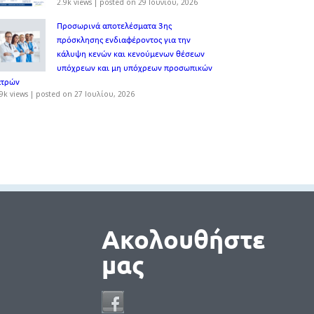
2.9k views
|
posted on 29 Ιουνίου, 2026
Προσωρινά αποτελέσματα 3ης
πρόσκλησης ενδιαφέροντος για την
κάλυψη κενών και κενούμενων θέσεων
υπόχρεων και μη υπόχρεων προσωπικών
ατρών
9k views
|
posted on 27 Ιουλίου, 2026
Ακολουθήστε
μας