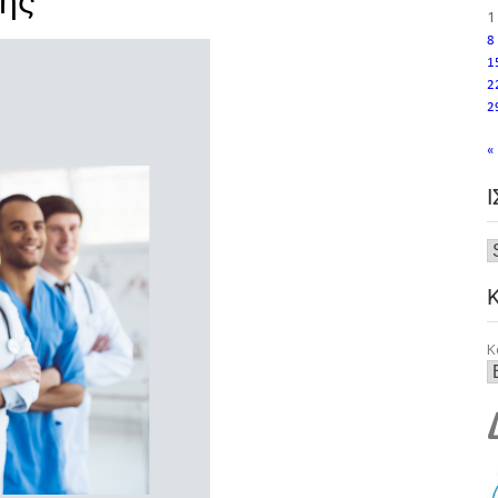
κής
1
8
1
2
2
«
Κ