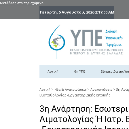
Μετάβαση στο περιεχόμενο
Τετάρτη, 5 Αυγούστου, 2026
2:17:01 AM
6
6η
Αρχική
6η ΥΠΕ
Εφημερίδα της Υπ
>
>
>
3η Ανά
Αρχική
Νέα & Ανακοινώσεις
Ανακοινώσεις
Βιοπαθολογίας -Εργαστηριακής Ιατρικής
3η Ανάρτηση: Εσωτερι
Αιματολογίας Ή Ιατρ.