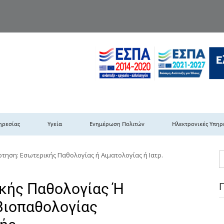
TH DYPEDE
 Υγειονομική Περιφέρεια Πελοποννήσου- Ιονίων Νήσων-Ηπείρου & Δυτι
ηρεσίας
Υγεία
Ενημέρωση Πολιτών
Ηλεκτρονικές Υπηρ
ρτηση: Εσωτερικής Παθολογίας ή Αιματολογίας ή Ιατρ.
κής Παθολογίας Ή
 Βιοπαθολογίας