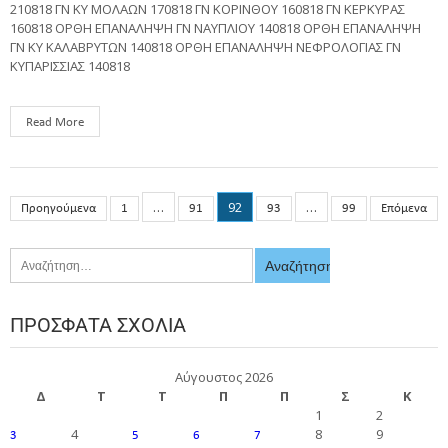
210818 ΓΝ ΚΥ ΜΟΛΑΩΝ 170818 ΓΝ ΚΟΡΙΝΘΟΥ 160818 ΓΝ ΚΕΡΚΥΡΑΣ
160818 ΟΡΘΗ ΕΠΑΝΑΛΗΨΗ ΓΝ ΝΑΥΠΛΙΟΥ 140818 ΟΡΘΗ ΕΠΑΝΑΛΗΨΗ
ΓΝ ΚΥ ΚΑΛΑΒΡΥΤΩΝ 140818 ΟΡΘΗ ΕΠΑΝΑΛΗΨΗ ΝΕΦΡΟΛΟΓΙΑΣ ΓΝ
ΚΥΠΑΡΙΣΣΙΑΣ 140818
Read More
…
92
…
Προηγούμενα
1
91
93
99
Επόμενα
ΠΡΌΣΦΑΤΑ ΣΧΌΛΙΑ
Αύγουστος 2026
Δ
Τ
Τ
Π
Π
Σ
Κ
1
2
4
8
9
3
5
6
7