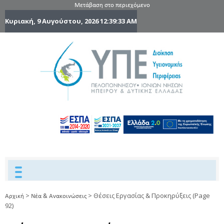
Μετάβαση στο περιεχόμενο
Κυριακή, 9 Αυγούστου, 2026
12:39:34 AM
6η Υγειονομ
6TH
DYPEDE
Περιφέρε
Πελοποννήσ
Ιονίων Νήσ
Ηπείρου 
Δυτικής
Ελλάδας
>
>
Θέσεις Εργασίας & Προκηρύξεις
(Page
Αρχική
Νέα & Ανακοινώσεις
92)