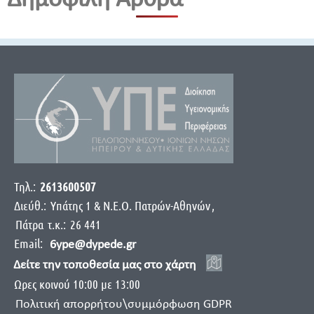
Δημοφιλή Άρθρα
Τηλ.:
2613600507
Διεύθ.:
Yπάτης 1 & Ν.Ε.Ο. Πατρών-Αθηνών
,
Πάτρα
τ.κ.:
26 441
Email:
6ype@dypede.gr
Δείτε την τοποθεσία μας στο χάρτη
Ωρες κοινού 10:00 με 13:00
Πολιτική απορρήτου\συμμόρφωση GDPR