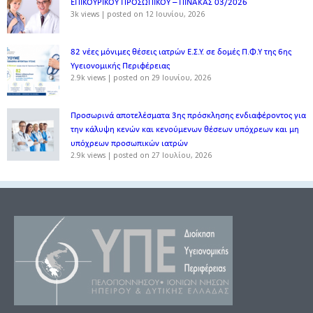
ΕΠΙΚΟΥΡΙΚΟΥ ΠΡΟΣΩΠΙΚΟΥ – ΠΙΝΑΚΑΣ 03/2026
3k views
|
posted on 12 Ιουνίου, 2026
82 νέες μόνιμες θέσεις ιατρών Ε.Σ.Υ. σε δομές Π.Φ.Υ της 6ης
Υγειονομικής Περιφέρειας
2.9k views
|
posted on 29 Ιουνίου, 2026
Προσωρινά αποτελέσματα 3ης πρόσκλησης ενδιαφέροντος για
την κάλυψη κενών και κενούμενων θέσεων υπόχρεων και μη
υπόχρεων προσωπικών ιατρών
2.9k views
|
posted on 27 Ιουλίου, 2026