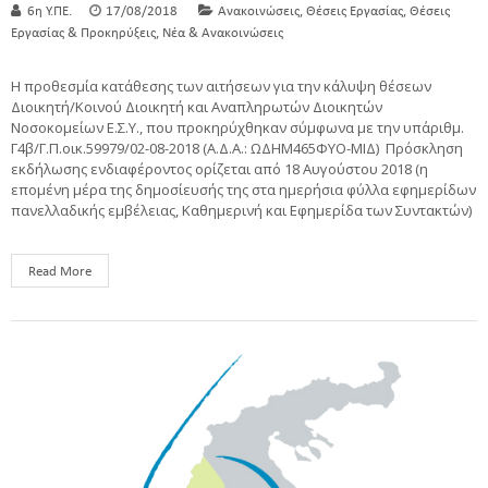
,
,
6η Υ.ΠΕ.
17/08/2018
Ανακοινώσεις
Θέσεις Εργασίας
Θέσεις
,
Εργασίας & Προκηρύξεις
Νέα & Ανακοινώσεις
Η προθεσμία κατάθεσης των αιτήσεων για την κάλυψη θέσεων
Διοικητή/Κοινού Διοικητή και Αναπληρωτών Διοικητών
Νοσοκομείων Ε.Σ.Υ., που προκηρύχθηκαν σύμφωνα με την υπ΄αριθμ.
Γ4β/Γ.Π.οικ.59979/02-08-2018 (Α.Δ.Α.: ΩΔΗΜ465ΦΥΟ-ΜΙΔ) Πρόσκληση
εκδήλωσης ενδιαφέροντος ορίζεται από 18 Αυγούστου 2018 (η
επομένη μέρα της δημοσίευσής της στα ημερήσια φύλλα εφημερίδων
πανελλαδικής εμβέλειας, Καθημερινή και Εφημερίδα των Συντακτών)
Read More