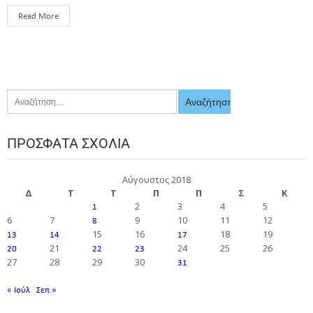
Read More
ΠΡΌΣΦΑΤΑ ΣΧΌΛΙΑ
Αύγουστος 2018
Δ
Τ
Τ
Π
Π
Σ
Κ
2
3
4
5
1
6
7
9
10
11
12
8
15
16
18
19
13
14
17
21
24
25
26
20
22
23
27
28
29
30
31
« Ιούλ
Σεπ »