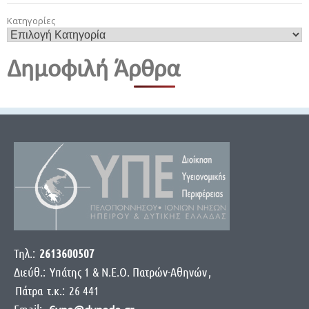
Κατηγορίες
Δημοφιλή Άρθρα
Τηλ.:
2613600507
Διεύθ.:
Yπάτης 1 & Ν.Ε.Ο. Πατρών-Αθηνών
,
Πάτρα
τ.κ.:
26 441