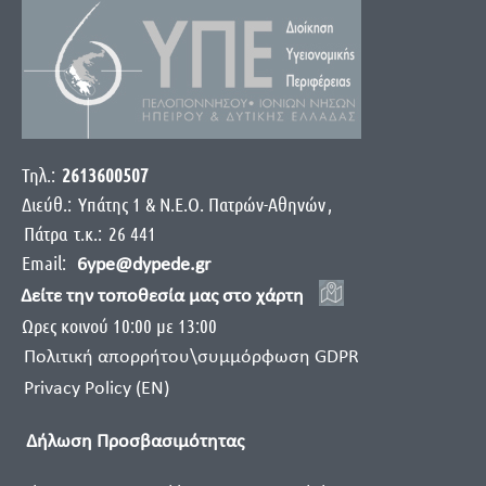
Τηλ.:
2613600507
Διεύθ.:
Yπάτης 1 & Ν.Ε.Ο. Πατρών-Αθηνών
,
Πάτρα
τ.κ.:
26 441
Email:
6ype@dypede.gr
Δείτε την τοποθεσία μας στο χάρτη
Ωρες κοινού 10:00 με 13:00
Πολιτική απορρήτου\συμμόρφωση GDPR
Privacy Policy (EN)
Δήλωση Προσβασιμότητας