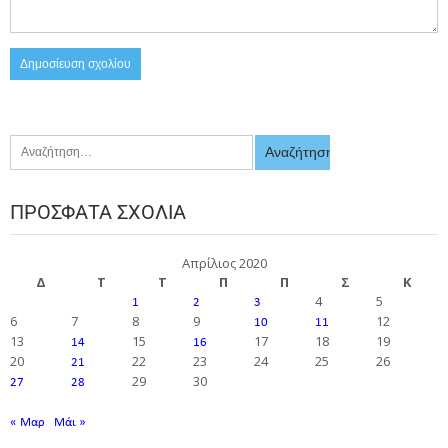
ΠΡΌΣΦΑΤΑ ΣΧΌΛΙΑ
Απρίλιος 2020
Δ
Τ
Τ
Π
Π
Σ
Κ
4
5
1
2
3
6
7
8
9
12
10
11
13
15
17
18
19
14
16
20
22
23
24
25
26
21
29
30
27
28
« Μαρ
Μάι »