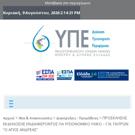
Μετάβαση στο περιεχόμενο
Κυριακή, 9 Αυγούστου, 2026
2:14:22 PM
6η Υγειονομ
6TH
DYPEDE
Περιφέρε
Πελοποννήσ
Ιονίων Νήσ
Ηπείρου 
Δυτικής
Ελλάδας
>
>
>
ΠΡΟΣΚΛΗΣΗΣ
Αρχική
Νέα & Ανακοινώσεις
Διακηρύξεις - Προμήθειες
ΕΚΔΗΛΩΣΗΣ ΕΝΔΙΑΦΕΡΟΝΤΟΣ ΓΙΑ ΥΓΕΙΟΝΟΜΙΚΟ ΥΛΙΚΟ – Γ.Ν. ΠΑΤΡΩΝ
“Ο ΑΓΙΟΣ ΑΝΔΡΕΑΣ”