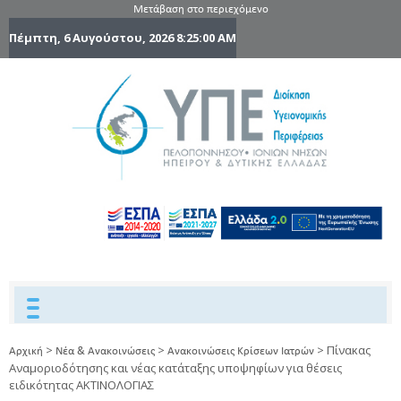
Μετάβαση στο περιεχόμενο
Πέμπτη, 6 Αυγούστου, 2026
8:25:01 AM
6η Υγειονομ
6TH
DYPEDE
Περιφέρε
Πελοποννήσ
Ιονίων Νήσ
Ηπείρου 
Δυτικής
Ελλάδας
>
>
>
Πίνακας
Αρχική
Νέα & Ανακοινώσεις
Ανακοινώσεις Κρίσεων Ιατρών
Αναμοριοδότησης και νέας κατάταξης υποψηφίων για θέσεις
ειδικότητας ΑΚΤΙΝΟΛΟΓΙΑΣ