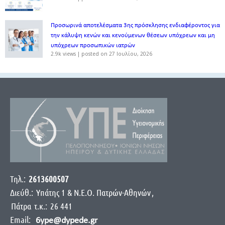
Προσωρινά αποτελέσματα 3ης πρόσκλησης ενδιαφέροντος για
την κάλυψη κενών και κενούμενων θέσεων υπόχρεων και μη
υπόχρεων προσωπικών ιατρών
2.9k views
|
posted on 27 Ιουλίου, 2026
Τηλ.:
2613600507
Διεύθ.:
Yπάτης 1 & Ν.Ε.Ο. Πατρών-Αθηνών
,
Πάτρα
τ.κ.:
26 441
Email:
6ype@dypede.gr