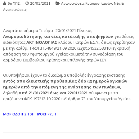
,
6η Υ.ΠΕ.
20/01/2021
Ανακοινώσεις Κρίσεων Ιατρών
Νέα &
Ανακοινώσεις
Αναρτάται σήμερα Τετάρτη 20/01/2021 Πίνακας
Αναμοριοδότησης και νέας κατάταξης υποψηφίων
για θέσεις
ειδικότητας
ΑΚΤΙΝΟΛΟΓΙΑΣ
κλάδου Γιατρών Ε.Σ.Υ., όπως εγκρίθηκαν
με την αρίθμ. Γ4α/Γ.Π.54849/21.09.2020 (Σχετ.51532,53310) εγκριτική
απόφαση του Υφυπουργού Υγείας και μετά την συνεδρίαση του
αρμόδιου Συμβουλίου Κρίσης και Επιλογής Ιατρών ΕΣΥ.
Οι υποψήφιοι έχουν το δικαίωμα υποβολής έγγραφης ένστασης
εντός αποκλειστικής προθεσμίας δύο (2) ημερολογιακών
ημερών από την επόμενη της ανάρτησης των πινάκων
,
δηλαδή
από 21/01/2021 έως και 22/01/2021
σύμφωνα με τα
οριζόμενα ΦΕΚ 197/12.10.2020 τ.Α’ άρθρο 73 του Υπουργείου Υγείας.
ΜΟΡΙΟΔΟΤΗΣΗ 3Η ΠΡΟΚΗΡΥΞΗ