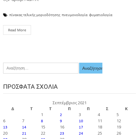
πίνακας τελικής μοριοδότησης
πνευμονολογία
φυματιολογία
Read More
ΠΡΌΣΦΑΤΑ ΣΧΌΛΙΑ
Σεπτέμβριος 2021
Δ
Τ
Τ
Π
Π
Σ
Κ
1
3
4
5
2
6
7
11
12
8
9
10
15
16
18
19
13
14
17
20
22
25
26
21
23
24