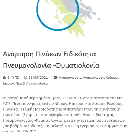
Ανάρτηση Πινάκων Ειδικότητα
Πνευμονολογία -Φυματιολογία
,
6η Υ.ΠΕ.
21/09/2021
Ανακοινώσεις
Ανακοινώσεις Κρίσεων
,
Ιατρών
Νέα & Ανακοινώσεις
Αναρτούμε σήμερα ημέρα Τρίτη 21-09-2021, στον ιστότοπο της 6ης
Υ.ΠΕ. Πελοποννήσου, Ιονίων Νήσων, Ηπείρου και Δυτικής Ελλάδας,
Πίνακες: Τελικής Μοριοδότησης /Κατάταξης (πριν τη συνέντευξη)
των πέντε (5) πρώτων υποψηφίων για κάθε θέση ειδικότητας
Πνευμονολογίας -Φυματιολογίας μετά την εξέταση των ενστάσεων
, σε βαθμό Διευθυντή -Επιμελητή Α΄ & Β΄ 1η έγκριση 2021 σύμφωνα με
την αριθμ. Γ4α/Γ.Π.