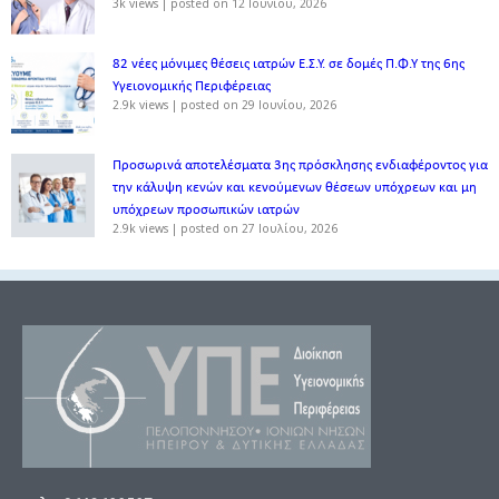
3k views
|
posted on 12 Ιουνίου, 2026
82 νέες μόνιμες θέσεις ιατρών Ε.Σ.Υ. σε δομές Π.Φ.Υ της 6ης
Υγειονομικής Περιφέρειας
2.9k views
|
posted on 29 Ιουνίου, 2026
Προσωρινά αποτελέσματα 3ης πρόσκλησης ενδιαφέροντος για
την κάλυψη κενών και κενούμενων θέσεων υπόχρεων και μη
υπόχρεων προσωπικών ιατρών
2.9k views
|
posted on 27 Ιουλίου, 2026