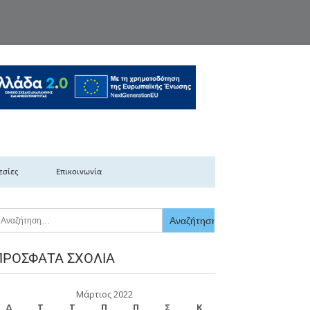
κής Ελλάδας
εσίες
Επικοινωνία
ΠΡΌΣΦΑΤΑ ΣΧΌΛΙΑ
Μάρτιος 2022
Δ
Τ
Τ
Π
Π
Σ
Κ