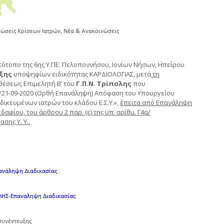
,
ώσεις Κρίσεων Ιατρών
Νέα & Ανακοινώσεις
τότοπο της 6ης Υ.ΠΕ. Πελοποννήσου, Ιονίων Νήσων, Ηπείρου
αξης
υποψηφίων ειδικότητας ΚΑΡΔΙΟΛΟΓΙΑΣ, μετά
τη
 θέσεως Επιμελητή Β’ του
Γ.Π.Ν. Τρίπολης
που
849/21-09-2020 (Ορθή Επανάληψη) Απόφαση του Υπουργείου
δικευμένων ιατρών του κλάδου Ε.Σ.Υ.»,
έπειτα από Επανάληψη
αφίου, του άρθρου 2 παρ. (ε) της υπ. αρίθμ. Γ4α/
σης Υ. Υ..
νανάληψη Διαδικασίας
ΟΛΗΣ-Επαναληψη Διαδικασίας
συνέντευξης