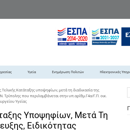
TH DYPEDE
 Υγειονομική Περιφέρεια Πελοποννήσου- Ιονίων Νήσων-Ηπείρου & Δυτι
ηρεσίας
Υγεία
Ενημέρωση Πολιτών
Ηλεκτρονικές Υπηρ
ς Τελικής Κατάταξης υποψηφίων, μετά τη διαδικασία της
Ν. Τρίπολης που περιλαμβάνεται στην υπ.αρίθμ.Γ4α/Γ.Π. οικ.
υργείου Υγείας
ταξης Υποψηφίων, Μετά Τη
ευξης, Ειδικότητας