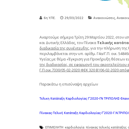
,
6η Υ.ΠΕ.
29/03/2022
Ανακοινώσεις
Ανακοιν
Αναρτούμε σήμερα Τρίτη 29 Μαρτίου 2022, στον ισ
και Δυτικής Ελλάδας, τον Πίνακα
Τελικής κατάτ
διαδικασία της συνέντευξης
, για την πλήρωση της
περιλαμβάνεται στην υπ. αρίθμ. Γ4α/Γ.Π. οικ. 54
Υγείας με θέμα «Έγκριση για Προκήρυξη θέσεων ει
της διαδικασίας, σε εφαρμογή του ακροτελεύτιου εδ
Γ.Π.οικ.7330/05-02-2020 ΦΕΚ 320 Β’/06-02-2020 απόφα
Παρακάτω η επισύναψη αρχείων
Τελικη Κατάταξη Καρδιολογίας Γ’2020-ΓΝ ΤΡΙΠΟΛΗΣ-Επα
Πίνακας-Τελική Κατάταξη Καρδιολογίας-Γ’2020-Γ.Ν.ΤΡΙΠ
ΕΠΙΜΕΛΗΤΗ
καρδιολογία
πίνακας τελικής κατάταξης