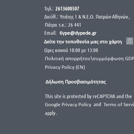
Τηλ.:
2613600507
Διεύθ.:
Yπάτης 1 & Ν.Ε.Ο. Πατρών-Αθηνών
,
Πάτρα
τ.κ.:
26 441
Email:
6ype@dypede.gr
Δείτε την τοποθεσία μας στο χάρτη
Ωρες κοινού 10:00 με 13:00
Πολιτική απορρήτου\συμμόρφωση GD
Privacy Policy (EN)
Δήλωση Προσβασιμότητας
This site is protected by reCAPTCHA and the
and
Google Privacy Policy
Terms of Serv
apply
.