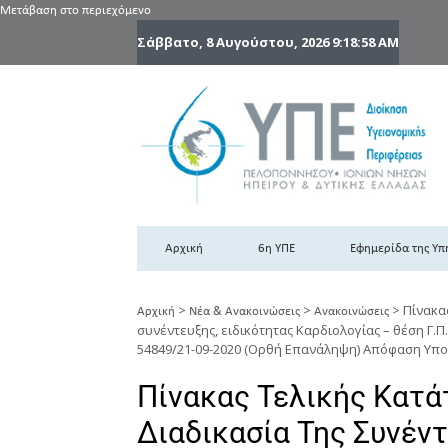
Μετάβαση στο περιεχόμενο
Σάββατο, 8 Αυγούστου, 2026
9:18:59 AM
6
6η
Αρχική
6η ΥΠΕ
Εφημερίδα της Υπ
>
>
>
Πίνακα
Αρχική
Νέα & Ανακοινώσεις
Ανακοινώσεις
συνέντευξης, ειδικότητας Καρδιολογίας – θέση Γ.Π.
54849/21-09-2020 (Ορθή Επανάληψη) Απόφαση Υπο
Πίνακας Τελικής Κατά
Διαδικασία Της Συνέντ