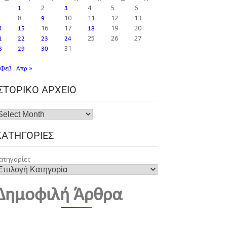
2
4
5
6
1
3
8
10
11
12
13
9
16
17
19
20
4
15
18
25
26
27
1
22
23
24
31
8
29
30
 Φεβ
Απρ »
ΙΣΤΟΡΙΚΌ ΑΡΧΕΊΟ
ΚΑΤΗΓΟΡΊΕΣ
ατηγορίες
Δημοφιλή Άρθρα