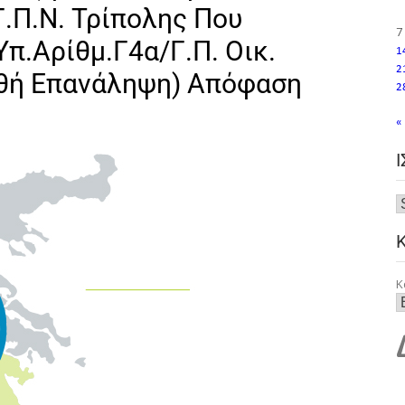
Γ.Π.Ν. Τρίπολης Που
7
π.αρίθμ.Γ4α/Γ.Π. Οικ.
1
2
ρθή Επανάληψη) Απόφαση
2
«
Κ