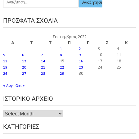
ΠΡΌΣΦΑΤΑ ΣΧΌΛΙΑ
Σεπτέμβριος 2022
Δ
Τ
Τ
Π
Π
Σ
Κ
3
4
1
2
10
11
5
6
7
8
9
15
17
18
12
13
14
16
24
25
19
20
21
22
23
30
26
27
28
29
« Αυγ
Οκτ »
ΙΣΤΟΡΙΚΌ ΑΡΧΕΊΟ
ΚΑΤΗΓΟΡΊΕΣ