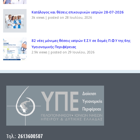
Κατάλογος και θέσεις επικουρικών ιατρών 28-07-2026
3k views
|
posted on 28 Ιουλίου, 2026
82 νέες μόνιμες θέσεις ιατρών Ε.Σ.Υ. σε δομές Π.Φ.Υ της 6ης
Υγειονομικής Περιφέρειας
2.9k views
|
posted on 29 Ιουνίου, 2026
Τηλ.:
2613600507