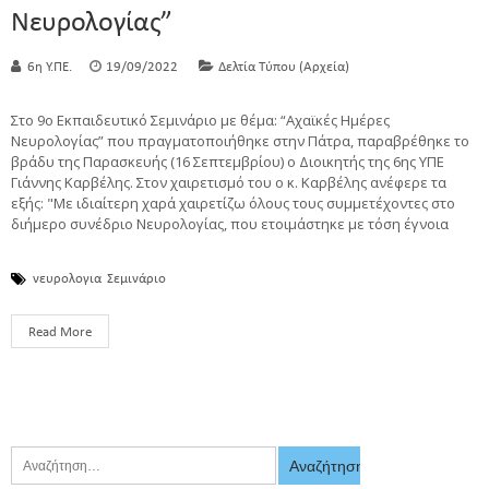
Νευρολογίας”
6η Υ.ΠΕ.
19/09/2022
Δελτία Τύπου (Αρχεία)
Στο 9ο Εκπαιδευτικό Σεμινάριο με θέμα: “Αχαϊκές Ημέρες
Νευρολογίας” που πραγματοποιήθηκε στην Πάτρα, παραβρέθηκε το
βράδυ της Παρασκευής (16 Σεπτεμβρίου) ο Διοικητής της 6ης ΥΠΕ
Γιάννης Καρβέλης. Στον χαιρετισμό του ο κ. Καρβέλης ανέφερε τα
εξής: "Με ιδιαίτερη χαρά χαιρετίζω όλους τους συμμετέχοντες στο
διήμερο συνέδριο Νευρολογίας, που ετοιμάστηκε με τόση έγνοια
νευρολογια
Σεμινάριο
Read More