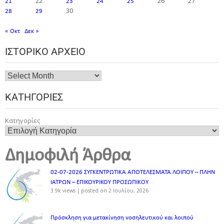
22
26
27
21
23
24
25
30
28
29
« Οκτ
Δεκ »
ΙΣΤΟΡΙΚΌ ΑΡΧΕΊΟ
ΚΑΤΗΓΟΡΊΕΣ
Κατηγορίες
Δημοφιλή Άρθρα
02-07-2026 ΣΥΓΚΕΝΤΡΩΤΙΚΑ ΑΠΟΤΕΛΕΣΜΑΤΑ ΛΟΙΠΟΥ – ΠΛΗΝ
ΙΑΤΡΩΝ – ΕΠΙΚΟΥΡΙΚΟΥ ΠΡΟΣΩΠΙΚOY
3.9k views
|
posted on 2 Ιουλίου, 2026
Πρόσκληση για μετακίνηση νοσηλευτικού και λοιπού