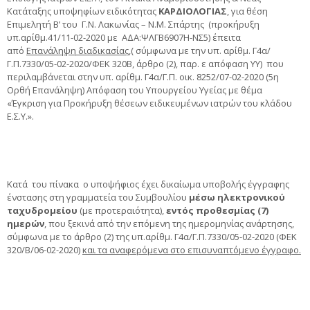
Κατάταξης υποψηφίων ειδικότητας
ΚΑΡΔΙΟΛΟΓΙΑΣ
, για θέση
Επιμελητή Β’ του Γ.Ν. Λακωνίας – Ν.Μ. Σπάρτης (προκήρυξη
υπ.αρίθμ.41/11-02-2020 με ΑΔΑ:ΨΛΓΒ6907Η-ΝΣ5) έπειτα
από
Επανάληψη διαδικασίας
,( σύμφωνα με την υπ. αρίθμ. Γ4α/
Γ.Π.7330/05-02-2020/ΦΕΚ 320Β, άρθρο (2), παρ. ε απόφαση ΥΥ) που
περιλαμβάνεται στην υπ. αρίθμ.
Γ4α/Γ.Π. οικ. 8252/07-02-2020 (5η
Ορθή Επανάληψη) Απόφαση του Υπουργείου Υγείας με θέμα
«Έγκριση για Προκήρυξη θέσεων ειδικευμένων ιατρών του κλάδου
Ε.Σ.Υ.».
Κατά του πίνακα ο υποψήφιος έχει δικαίωμα υποβολής έγγραφης
ένστασης στη γραμματεία του Συμβουλίου
μέσω ηλεκτρονικού
ταχυδρομείου
(με προτεραιότητα),
εντός προθεσμίας (7)
ημερών
, που ξεκινά από την επόμενη της ημερομηνίας ανάρτησης,
σύμφωνα με το άρθρο (2) της υπ.αρίθμ. Γ4α/Γ.Π.7330/05-02-2020 (ΦΕΚ
320/Β/06-02-2020)
και τα αναφερόμενα στο επισυναπτόμενο έγγραφο.