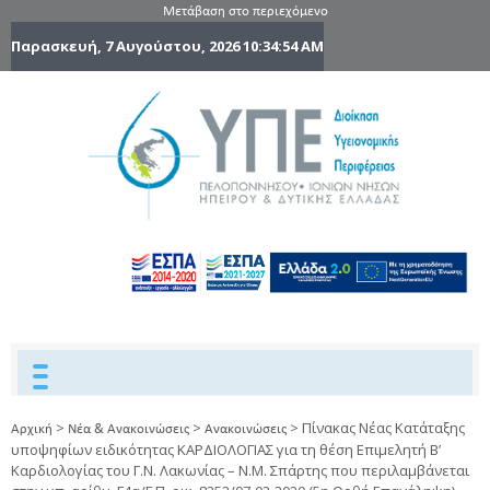
Μετάβαση στο περιεχόμενο
Παρασκευή, 7 Αυγούστου, 2026
10:34:55 AM
6η Υγειονομ
6TH
DYPEDE
Περιφέρε
Πελοποννήσ
Ιονίων Νήσ
Ηπείρου 
Δυτικής
Ελλάδας
>
>
>
Πίνακας Νέας Κατάταξης
Αρχική
Νέα & Ανακοινώσεις
Ανακοινώσεις
υποψηφίων ειδικότητας ΚΑΡΔΙΟΛΟΓΙΑΣ για τη θέση Επιμελητή Β’
Καρδιολογίας του Γ.Ν. Λακωνίας – Ν.Μ. Σπάρτης που περιλαμβάνεται