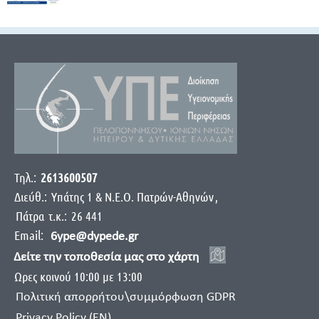
Τηλ.:
2613600507
Διεύθ.:
Yπάτης 1 & Ν.Ε.Ο. Πατρών-Αθηνών
,
Πάτρα
τ.κ.:
26 441
Email:
6ype@dypede.gr
Δείτε την τοποθεσία μας στο χάρτη
Ωρες κοινού 10:00 με 13:00
Πολιτική απορρήτου\συμμόρφωση GDPR
Privacy Policy (EN)