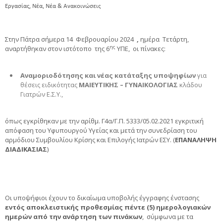
,
,
Εργασίας
Νέα
Νέα & Ανακοινώσεις
Στην Πάτρα σήμερα 14 Φεβρουαρίου 2024
,
ημέρα Τετάρτη,
ης
αναρτήθηκαν στον ιστότοπο της 6
ΥΠΕ, οι πίνακες:
Αναμοριοδότησης και νέας κατάταξης υποψηφίων
για
θέσεις ειδικότητας
ΜΑΙΕΥΤΙΚΗΣ – ΓΥΝΑΙΚΟΛΟΓΙΑΣ
κλάδου
Γιατρών Ε.Σ.Υ.,
όπως εγκρίθηκαν με την αρίθμ. Γ4α/Γ.Π. 5333/05.02.2021 εγκριτική
απόφαση του Υφυπουργού Υγείας και μετά την συνεδρίαση του
αρμόδιου Συμβουλίου Κρίσης και Επιλογής Ιατρών ΕΣΥ. (
ΕΠΑΝΑΛΗΨΗ
ΔΙΑΔΙΚΑΣΙΑΣ
)
Οι υποψήφιοι έχουν το δικαίωμα υποβολής έγγραφης ένστασης
εντός αποκλειστικής προθεσμίας πέντε (5) ημερολογιακών
ημερών από την ανάρτηση των πινάκων
,
σύμφωνα με τα