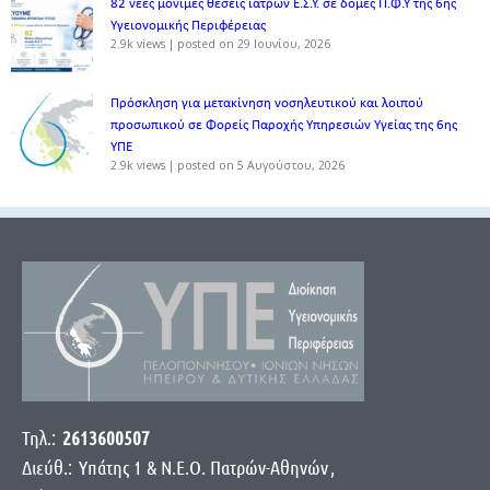
82 νέες μόνιμες θέσεις ιατρών Ε.Σ.Υ. σε δομές Π.Φ.Υ της 6ης
Υγειονομικής Περιφέρειας
2.9k views
|
posted on 29 Ιουνίου, 2026
Πρόσκληση για μετακίνηση νοσηλευτικού και λοιπού
προσωπικού σε Φορείς Παροχής Υπηρεσιών Υγείας της 6ης
ΥΠΕ
2.9k views
|
posted on 5 Αυγούστου, 2026
Τηλ.:
2613600507
Διεύθ.:
Yπάτης 1 & Ν.Ε.Ο. Πατρών-Αθηνών
,