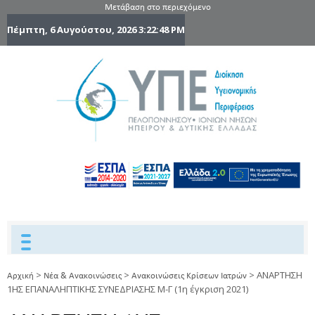
Μετάβαση στο περιεχόμενο
Πέμπτη, 6 Αυγούστου, 2026
3:22:49 PM
6η Υγειονομ
6TH
DYPEDE
Περιφέρε
Πελοποννήσ
Ιονίων Νήσ
Ηπείρου 
Δυτικής
Ελλάδας
>
>
>
ΑΝΑΡΤΗΣΗ
Αρχική
Νέα & Ανακοινώσεις
Ανακοινώσεις Κρίσεων Ιατρών
1ΗΣ ΕΠΑΝΑΛΗΠΤΙΚΗΣ ΣΥΝΕΔΡΙΑΣΗΣ Μ-Γ (1η έγκριση 2021)