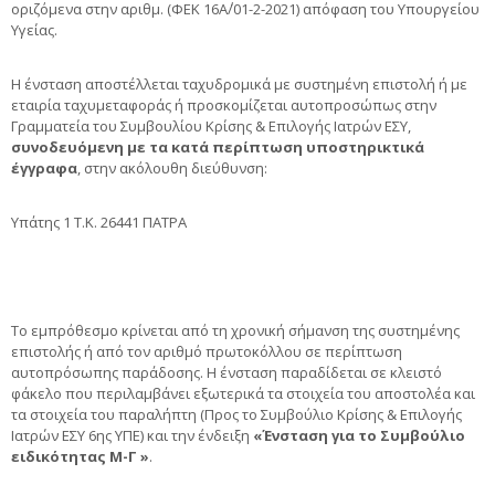
οριζόμενα στην αριθμ. (ΦΕΚ 16Α΄/01-2-2021) απόφαση του Υπουργείου
Υγείας.
Η ένσταση αποστέλλεται ταχυδρομικά με συστημένη επιστολή ή με
εταιρία ταχυμεταφοράς ή προσκομίζεται αυτοπροσώπως στην
Γραμματεία του Συμβουλίου Κρίσης & Επιλογής Ιατρών ΕΣΥ,
συνοδευόμενη με τα κατά περίπτωση υποστηρικτικά
έγγραφα
, στην ακόλουθη διεύθυνση:
Υπάτης 1 Τ.Κ. 26441 ΠΑΤΡΑ
Το εμπρόθεσμο κρίνεται από τη χρονική σήμανση της συστημένης
επιστολής ή από τον αριθμό πρωτοκόλλου σε περίπτωση
αυτοπρόσωπης παράδοσης. Η ένσταση παραδίδεται σε κλειστό
φάκελο που περιλαμβάνει εξωτερικά τα στοιχεία του αποστολέα και
τα στοιχεία του παραλήπτη (Προς το Συμβούλιο Κρίσης & Επιλογής
Ιατρών ΕΣΥ 6ης ΥΠΕ) και την ένδειξη
«Ένσταση για το Συμβούλιο
ειδικότητας Μ-Γ »
.