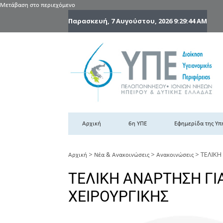
Μετάβαση στο περιεχόμενο
Παρασκευή, 7 Αυγούστου, 2026
9:29:45 AM
6
6η
Αρχική
6η ΥΠΕ
Εφημερίδα της Υπ
>
>
>
ΤΕΛΙΚΗ
Αρχική
Νέα & Ανακοινώσεις
Ανακοινώσεις
ΤΕΛΙΚΗ ΑΝΑΡΤΗΣΗ ΓΙ
ΧΕΙΡΟΥΡΓΙΚΗΣ