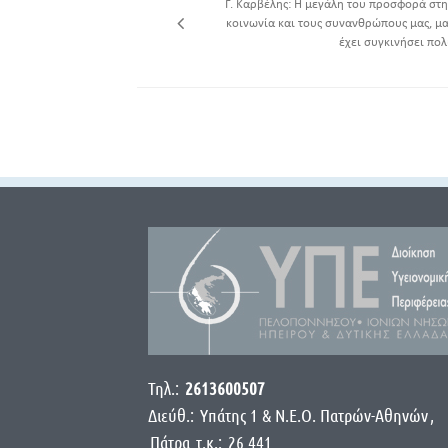
Γ. Καρβέλης: Η μεγάλη του προσφορά στη
κοινωνία και τους συνανθρώπους μας, μα
έχει συγκινήσει πολ
Τηλ.:
2613600507
Διεύθ.:
Yπάτης 1 & Ν.Ε.Ο. Πατρών-Αθηνών
,
Πάτρα
τ.κ.:
26 441