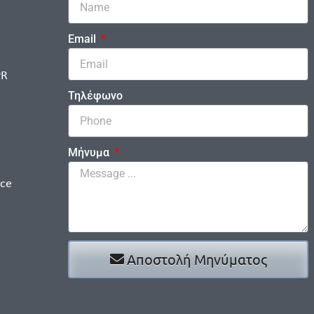
Email
PR
Τηλέφωνο
Μήνυμα
ice
Αποστολή Μηνύματος