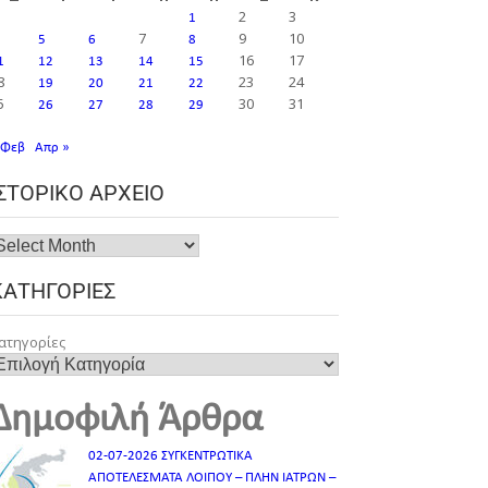
2
3
1
7
9
10
5
6
8
16
17
1
12
13
14
15
8
23
24
19
20
21
22
5
30
31
26
27
28
29
 Φεβ
Απρ »
ΙΣΤΟΡΙΚΌ ΑΡΧΕΊΟ
ΚΑΤΗΓΟΡΊΕΣ
ατηγορίες
Δημοφιλή Άρθρα
02-07-2026 ΣΥΓΚΕΝΤΡΩΤΙΚΑ
ΑΠΟΤΕΛΕΣΜΑΤΑ ΛΟΙΠΟΥ – ΠΛΗΝ ΙΑΤΡΩΝ –