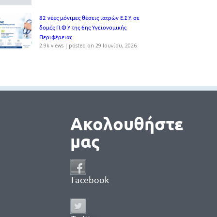
82 νέες μόνιμες θέσεις ιατρών Ε.Σ.Υ. σε
δομές Π.Φ.Υ της 6ης Υγειονομικής
Περιφέρειας
2.9k views
|
posted on 29 Ιουνίου, 2026
Ακολουθήστε
μας
Facebook