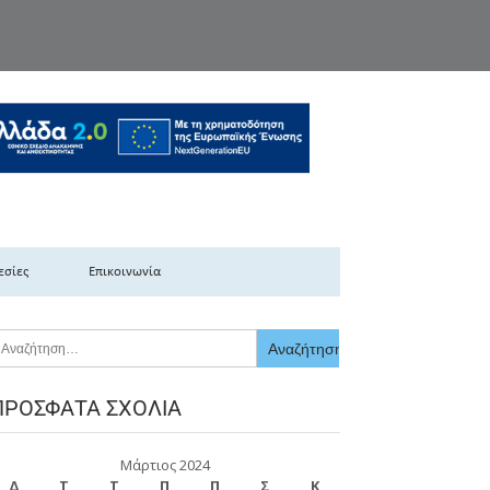
κής Ελλάδας
εσίες
Επικοινωνία
ΠΡΌΣΦΑΤΑ ΣΧΌΛΙΑ
Μάρτιος 2024
Δ
Τ
Τ
Π
Π
Σ
Κ