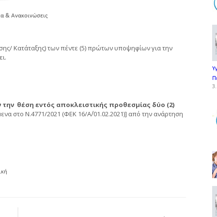
α & Ανακοινώσεις
ης/ Κατάταξης) των πέντε (5) πρώτων υποψηφίων για την
ι.
Υ
Π
3.
την θέση εντός αποκλειστικής προθεσμίας δύο (2)
να στο Ν.4771/2021 (ΦΕΚ 16/Α΄/01.02.2021)] από την ανάρτηση
ική