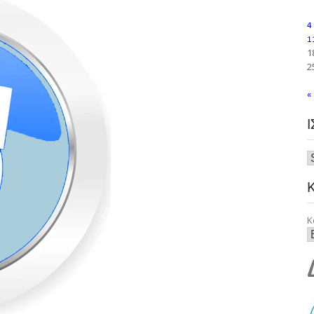
4
1
1
2
«
Κ