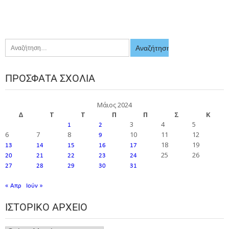
ΠΡΌΣΦΑΤΑ ΣΧΌΛΙΑ
Μάιος 2024
Δ
Τ
Τ
Π
Π
Σ
Κ
3
4
5
1
2
6
7
8
10
11
12
9
18
19
13
14
15
16
17
25
26
20
21
22
23
24
27
28
29
30
31
« Απρ
Ιούν »
ΙΣΤΟΡΙΚΌ ΑΡΧΕΊΟ