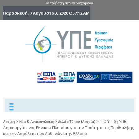
Μετάβαση στο περιεχόμενο
Παρασκευή, 7 Αυγούστου, 2026
6:57:12 AM
6η Υγειονομ
6TH
DYPEDE
Περιφέρε
Πελοποννήσ
Ιονίων Νήσ
Ηπείρου 
Δυτικής
Ελλάδας
>
>
>
Π.Ο.Υ – 6η ΥΠΕ:
Αρχική
Νέα & Ανακοινώσεις
Δελτία Τύπου (Αρχεία)
Δημιουργία ενός Εθνικού Πλαισίου για την Ποιότητα της Περίθαλψης
και την Ασφάλεια των Ασθενών στην Ελλάδα