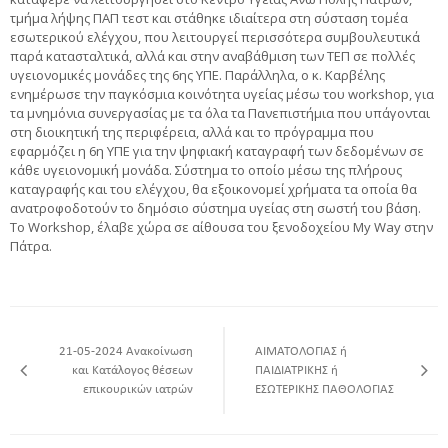
τμήμα λήψης ΠΑΠ τεστ και στάθηκε ιδιαίτερα στη σύσταση τομέα
εσωτερικού ελέγχου, που λειτουργεί περισσότερα συμβουλευτικά
παρά κατασταλτικά, αλλά και στην αναβάθμιση των ΤΕΠ σε πολλές
υγειονομικές μονάδες της 6ης ΥΠΕ. Παράλληλα, ο κ. Καρβέλης
ενημέρωσε την παγκόσμια κοινότητα υγείας μέσω του workshop, για
τα μνημόνια συνεργασίας με τα όλα τα Πανεπιστήμια που υπάγονται
στη διοικητική της περιφέρεια, αλλά και το πρόγραμμα που
εφαρμόζει η 6η ΥΠΕ για την ψηφιακή καταγραφή των δεδομένων σε
κάθε υγειονομική μονάδα. Σύστημα το οποίο μέσω της πλήρους
καταγραφής και του ελέγχου, θα εξοικονομεί χρήματα τα οποία θα
ανατροφοδοτούν το δημόσιο σύστημα υγείας στη σωστή του βάση.
Το Workshop, έλαβε χώρα σε αίθουσα του ξενοδοχείου My Way στην
Πάτρα.
21-05-2024 Ανακοίνωση
ΑΙΜΑΤΟΛΟΓΙΑΣ ή
και Κατάλογος θέσεων
ΠΑΙΔΙΑΤΡΙΚΗΣ ή
επικουρικών ιατρών
ΕΣΩΤΕΡΙΚΗΣ ΠΑΘΟΛΟΓΙΑΣ