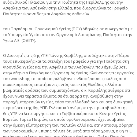
ενός Εθνικού Πλαισίου για την Ποιότητα της Περίθαλψης και την
Ασφάλεια των Ασθενών στην Ελλάδα, που διοργανώνει το Γραφείο
Ποιότητας Φροντίδας και Ασφάλειας Ασθενών
του Παγκόσμιου Οργανισμού Υγείας (ΠΟΥ) Αθηνών, σε συνεργασία με
το Υπουργείο Υγείας και τον Οργανισμό Διασφάλισης Ποιότητας στην
Υγεία Α.Ε. (ΟΔΙΠΥ).
Ο Διοικητής της 6ης ΥΠΕ Γιάννης Καρβέλης, υποδέχτηκε στην Πάτρα
τους επικεφαλής και τα στελέχη του Γραφείου για την Ποιότητα στη
Φροντίδα Υγείας και την Ασφάλεια των Ασθενών, που έχει ιδρύσει
στην Αθήνα ο Παγκόσμιος Οργανισμός Υγείας. Κλείνοντας τις εργασίες
του workshop, το οποίο περιλάμβανε ενδιαφέρουσες ομιλίες από
διακεκριμένους επιστήμονες εντός και εκτός Ελλάδας, αλλά και
βιωματικές δράσεις των συμμετεχόντων, ο κ. Καρβέλης ανέφερε ότι
έχουν γίνει τεράστια άλματα σε ότι αφορά την αναβάθμιση στην
παροχή υπηρεσιών υγείας, τόσο πανελλαδικά όσο και στη διοικητική
περιφέρεια της 6ης ΥΠΕ. Ενδεικτικά ανέφερε την πρωτοβουλία της
6ης ΥΠΕ να λειτουργήσει και τα Σαββατοκύριακα το Κέντρο Υγείας
Βορείου Τομέα Πατρών, το οποίο ομολογουμένως έχει συμβάλει
στην άμεση εξυπηρέτηση των πολιτών αλλά και στην αποσυμφόρηση
των νοσοκομείων. Επίσης, τόνισε ότι μετά από τόσα χρόνια, η 6η ΥΠΕ
κατάφερε να λειτουργήσει στο Κέντρο Υγείας Ανω Πολης Πατρών,