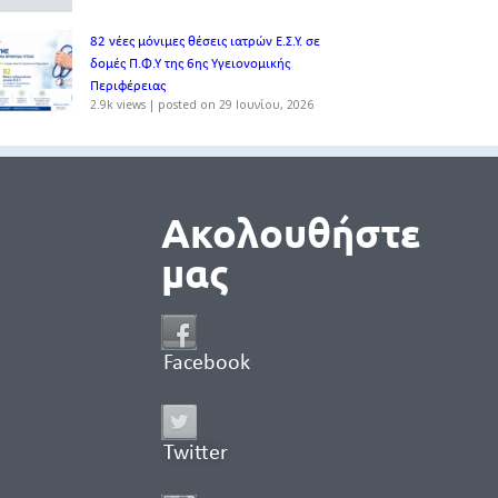
82 νέες μόνιμες θέσεις ιατρών Ε.Σ.Υ. σε
δομές Π.Φ.Υ της 6ης Υγειονομικής
Περιφέρειας
2.9k views
|
posted on 29 Ιουνίου, 2026
Ακολουθήστε
μας
Facebook
Twitter