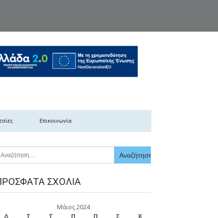
κής Ελλάδας
εσίες
Επικοινωνία
ΠΡΌΣΦΑΤΑ ΣΧΌΛΙΑ
Μάιος 2024
Δ
Τ
Τ
Π
Π
Σ
Κ