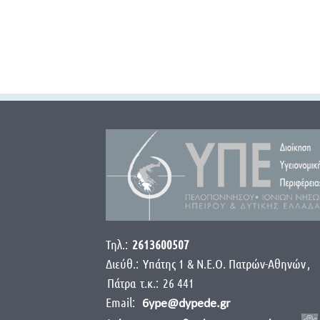
Τηλ.:
2613600507
Διεύθ.:
Yπάτης 1 & Ν.Ε.Ο. Πατρών-Αθηνών
,
Πάτρα
τ.κ.:
26 441
Email:
6ype@dypede.gr