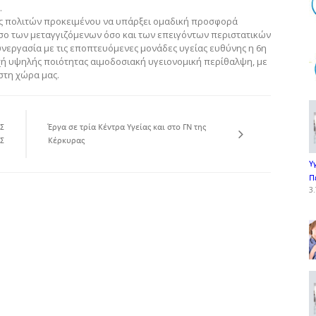
.
ες πολιτών προκειμένου να υπάρξει ομαδική προσφορά
τόσο των μεταγγιζόμενων όσο και των επειγόντων περιστατικών
υνεργασία με τις εποπτευόμενες μονάδες υγείας ευθύνης η 6η
χή υψηλής ποιότητας αιμοδοσιακή υγειονομική περίθαλψη, με
στη χώρα μας.
Σ
Έργα σε τρία Κέντρα Υγείας και στο ΓΝ της
Σ
Κέρκυρας
Υ
Π
3.