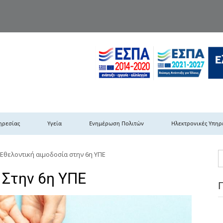
TH DYPEDE
 Υγειονομική Περιφέρεια Πελοποννήσου- Ιονίων Νήσων-Ηπείρου & Δυτι
ηρεσίας
Υγεία
Ενημέρωση Πολιτών
Ηλεκτρονικές Υπηρ
Εθελοντική αιμοδοσία στην 6η ΥΠΕ
 Στην 6η ΥΠΕ