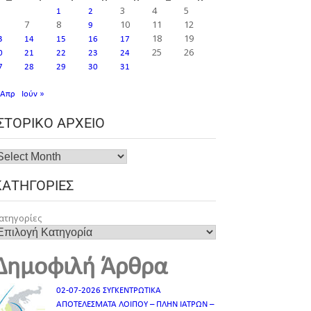
3
4
5
1
2
7
8
10
11
12
9
18
19
3
14
15
16
17
25
26
0
21
22
23
24
7
28
29
30
31
 Απρ
Ιούν »
ΙΣΤΟΡΙΚΌ ΑΡΧΕΊΟ
ΚΑΤΗΓΟΡΊΕΣ
ατηγορίες
Δημοφιλή Άρθρα
02-07-2026 ΣΥΓΚΕΝΤΡΩΤΙΚΑ
ΑΠΟΤΕΛΕΣΜΑΤΑ ΛΟΙΠΟΥ – ΠΛΗΝ ΙΑΤΡΩΝ –