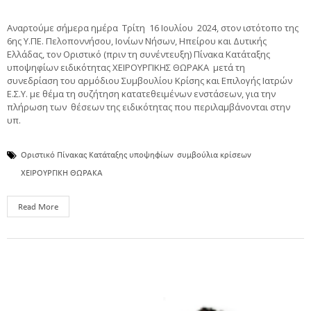
Αναρτούμε σήμερα ημέρα Τρίτη 16 Ιουλίου 2024, στον ιστότοπο της
6ης Υ.ΠΕ. Πελοποννήσου, Ιονίων Νήσων, Ηπείρου και Δυτικής
Ελλάδας, τον Οριστικό (πριν τη συνέντευξη) Πίνακα Κατάταξης
υποψηφίων ειδικότητας ΧΕΙΡΟΥΡΓΙΚΗΣ ΘΩΡΑΚΑ μετά τη
συνεδρίαση του αρμόδιου Συμβουλίου Κρίσης και Επιλογής Ιατρών
Ε.Σ.Υ. με θέμα τη συζήτηση κατατεθειμένων ενστάσεων, για την
πλήρωση των θέσεων της ειδικότητας που περιλαμβάνονται στην
υπ.
Οριστικό Πίνακας Κατάταξης υποψηφίων
συμβούλια κρίσεων
ΧΕΙΡΟΥΡΓΙΚΗ ΘΩΡΑΚΑ
Read More