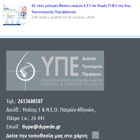
82 νέες μόνιμες θέσεις ιατρών Ε.Σ.Υ. σε δομές Π.Φ.Υ της 6ης
Υγειονομικής Περιφέρειας
2.9k views
|
posted on 29 Ιουνίου, 2026
Τηλ.:
2613600507
Διεύθ.:
Yπάτης 1 & Ν.Ε.Ο. Πατρών-Αθηνών
,
Πάτρα
τ.κ.:
26 441
Email:
6ype@dypede.gr
Δείτε την τοποθεσία μας στο χάρτη