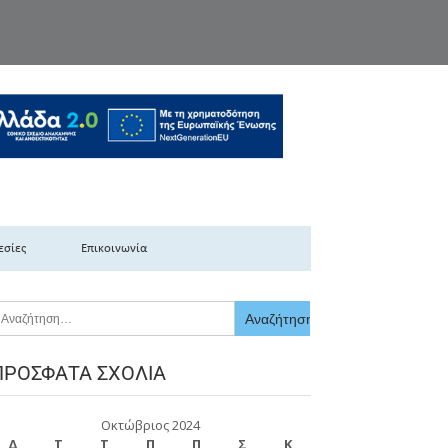
κής Ελλάδας
εσίες
Επικοινωνία
ΠΡΌΣΦΑΤΑ ΣΧΌΛΙΑ
Οκτώβριος 2024
Δ
Τ
Τ
Π
Π
Σ
Κ