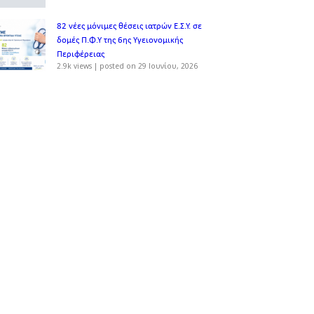
82 νέες μόνιμες θέσεις ιατρών Ε.Σ.Υ. σε
δομές Π.Φ.Υ της 6ης Υγειονομικής
Περιφέρειας
2.9k views
|
posted on 29 Ιουνίου, 2026