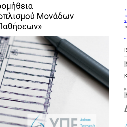
ρομήθεια
7
ξοπλισμού Μονάδων
1
2
 Παθήσεων»
2
«
Κ