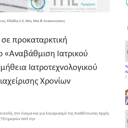
,
,
,
ειες
Ελλάδα 2.0
Νέα
Νέα & Ανακοινώσεις
σε προκαταρκτική
ο «Αναβάθμιση Ιατρικού
ομήθεια Ιατροτεχνολογικού
Υ
Π
3.
αχείρισης Χρονίων
 εντολή, στο όνομα και για λογαριασμό της Αναθέτουσας Αρχής
(15) ημερών από την