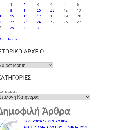
1
3
4
5
6
2
12
13
8
9
10
11
18
19
20
4
15
16
17
26
27
1
22
23
24
25
8
29
30
31
 Σεπ
Νοέ »
ΙΣΤΟΡΙΚΌ ΑΡΧΕΊΟ
ΚΑΤΗΓΟΡΊΕΣ
ατηγορίες
Δημοφιλή Άρθρα
02-07-2026 ΣΥΓΚΕΝΤΡΩΤΙΚΑ
ΑΠΟΤΕΛΕΣΜΑΤΑ ΛΟΙΠΟΥ – ΠΛΗΝ ΙΑΤΡΩΝ –