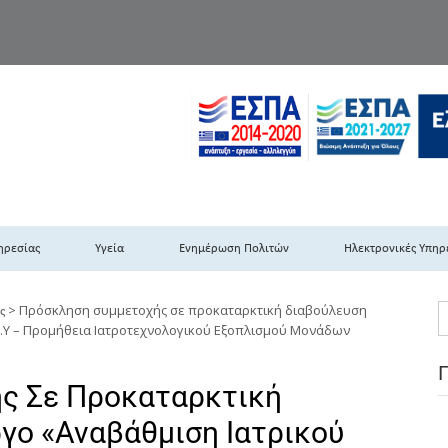
TH DYPEDE
 Υγειονομική Περιφέρεια Πελοποννήσου- Ιονίων Νήσων-Ηπείρου & Δυτι
ηρεσίας
Υγεία
Ενημέρωση Πολιτών
Ηλεκτρονικές Υπηρ
>
Πρόσκληση συμμετοχής σε προκαταρκτική διαβούλευση
ς
Φ.Υ – Προμήθεια Ιατροτεχνολογικού Εξοπλισμού Μονάδων
ς Σε Προκαταρκτική
ργο «Αναβάθμιση Ιατρικού