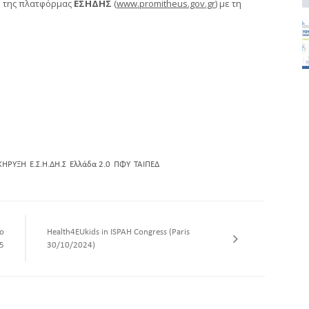
ω της πλατφόρμας
ΕΣΗΔΗΣ
(
www.promitheus.gov.gr
) με τη
ΚΗΡΥΞΗ
Ε.Σ.Η.ΔΗ.Σ
Ελλάδα 2.0
ΠΦΥ
ΤΑΙΠΕΔ
ο
Health4EUkids in ISPAH Congress (Paris
5
30/10/2024)