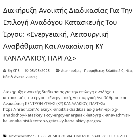
Διακήρυξη Ανοικτής Διαδικασίας Για Την
Επιλογή Αναδόχου Κατασκευής Του
Έργου: «Ενεργειακή, Λειτουργική
Αναβάθμιση Και Ανακαίνιση ΚΥ
KANΑΛΑΚΙΟΥ, ΠΑΡΓΑΣ»
,
,
,
6η Υ.ΠΕ.
05/05/2025
Διακηρύξεις - Προμήθειες
Ελλάδα 2.0
Νέα
Νέα & Ανακοινώσεις
Διακήρυξη ανοικτής διαδικασίας για την επιλογή αναδόχου
κατασκευής του έργου: «Ενεργειακή, Λειτουργική Αναβάθμιση και
Ανακαίνιση ΚΕΝΤΡΩΝ ΥΓΕΙΑΣ (ΚΥ) KANΑΛΑΚΙΟΥ, ΠΑΡΓΑΣ»
https://hradf.com/diakiryxi-anoiktis-diadikasias-gia-tin-epilogi-
anadochoy-kataskeyis-toy-ergoy-energeiaki-leitoyrgiki-anavathmisi-
kai-anakainisi-kentron-ygeias-ky-kanalakioy-pargas/
NextGenerationEU
RRF
ΔΗΜΟΣΙΟΣ ΔΙΑΓΩΝΙΣΜΟΣ
ΔΙΑΚΗΡΥΞΗ
Ε.Σ.Η.ΔΗ.Σ