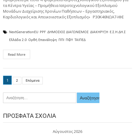
τα Κέντρα Υγείας – Προμήθεια Ιατροτεχνολογικού Εξοπλισμού
Μονάδων Διαχείρισης Χρονίων Παθήσεων – Εργαστηριακός,
Καρδιολογικός και Απεικονιστικός Εξοπλισμός» Ρ30Κ46ΝΩΑ7-ΙΦΕ
NextGenerationEU
PPF
ΔΗΜΟΣΙΟΣ ΔΙΑΓΩΝΙΣΜΟΣ
ΔΙΑΚΗΡΥΞΗ
Ε.Σ.Η.ΔΗ.Σ
Ελλάδα 2.0
Ορθή Επανάληψη
ΠΠΙ
ΠΦΥ
ΤΑΙΠΕΔ
Read More
1
2
Επόμενα
ΠΡΌΣΦΑΤΑ ΣΧΌΛΙΑ
Αύγουστος 2026