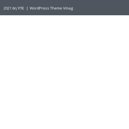
2021 6η ΥΠΕ
|
WordPress Theme Vmag