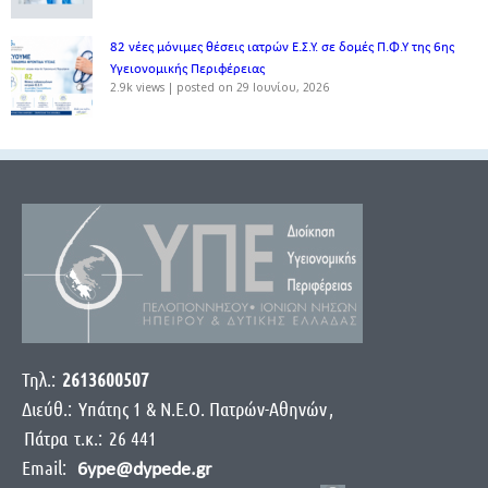
82 νέες μόνιμες θέσεις ιατρών Ε.Σ.Υ. σε δομές Π.Φ.Υ της 6ης
Υγειονομικής Περιφέρειας
2.9k views
|
posted on 29 Ιουνίου, 2026
Τηλ.:
2613600507
Διεύθ.:
Yπάτης 1 & Ν.Ε.Ο. Πατρών-Αθηνών
,
Πάτρα
τ.κ.:
26 441
Email:
6ype@dypede.gr