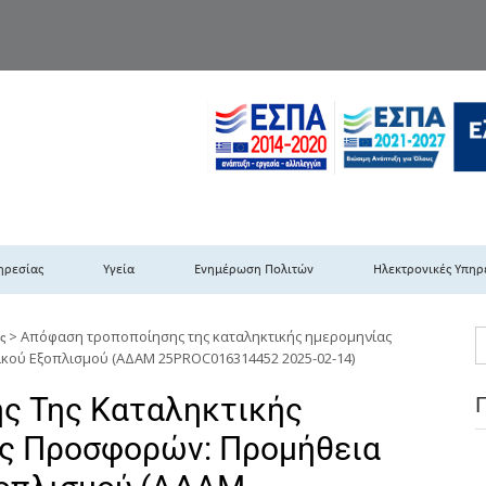
TH DYPEDE
 Υγειονομική Περιφέρεια Πελοποννήσου- Ιονίων Νήσων-Ηπείρου & Δυτι
ηρεσίας
Υγεία
Ενημέρωση Πολιτών
Ηλεκτρονικές Υπηρ
>
Απόφαση τροποποίησης της καταληκτικής ημερομηνίας
ς
κού Εξοπλισμού (ΑΔΑΜ 25PROC016314452 2025-02-14)
ς Της Καταληκτικής
ς Προσφορών: Προμήθεια