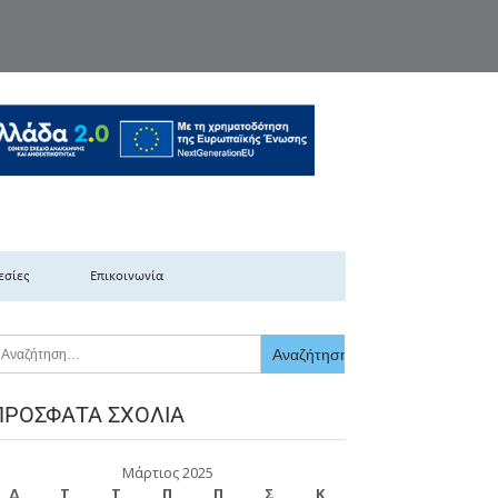
κής Ελλάδας
εσίες
Επικοινωνία
ΠΡΌΣΦΑΤΑ ΣΧΌΛΙΑ
Μάρτιος 2025
Δ
Τ
Τ
Π
Π
Σ
Κ