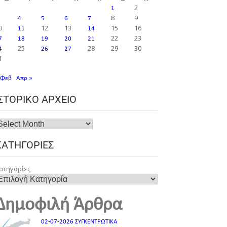
2
1
8
9
4
5
6
7
0
12
13
15
16
11
14
22
23
7
18
19
20
21
25
28
29
30
4
26
27
1
 Φεβ
Απρ »
ΙΣΤΟΡΙΚΌ ΑΡΧΕΊΟ
ΚΑΤΗΓΟΡΊΕΣ
ατηγορίες
Δημοφιλή Άρθρα
02-07-2026 ΣΥΓΚΕΝΤΡΩΤΙΚΑ