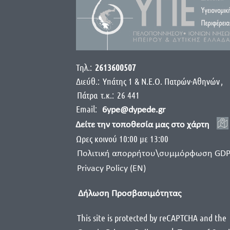
Τηλ.:
2613600507
Διεύθ.:
Yπάτης 1 & Ν.Ε.Ο. Πατρών-Αθηνών
,
Πάτρα
τ.κ.:
26 441
Email:
6ype@dypede.gr
Δείτε την τοποθεσία μας στο χάρτη
Ωρες κοινού 10:00 με 13:00
Πολιτική απορρήτου\συμμόρφωση GD
Privacy Policy (EN)
Δήλωση Προσβασιμότητας
This site is protected by reCAPTCHA and the