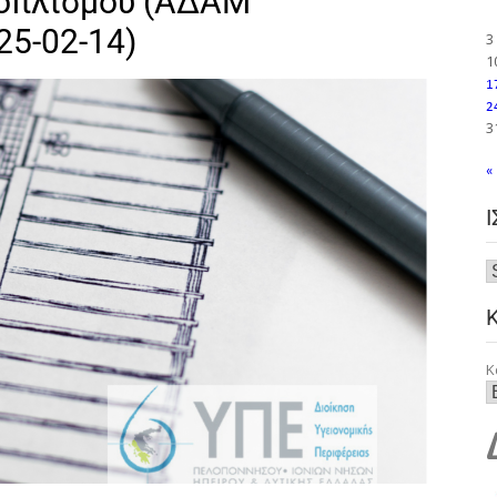
ξοπλισμού (ΑΔΑΜ
5-02-14)
3
1
1
2
3
«
Κ