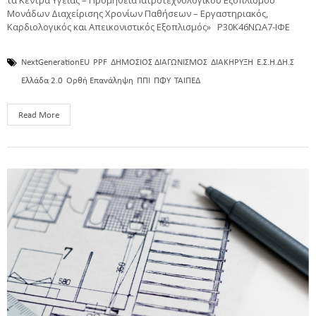
τα Κέντρα Υγείας – Προμήθεια Ιατροτεχνολογικού Εξοπλισμού
Μονάδων Διαχείρισης Χρονίων Παθήσεων – Εργαστηριακός,
Καρδιολογικός και Απεικονιστικός Εξοπλισμός» Ρ30Κ46ΝΩΑ7-ΙΦΕ
NextGenerationEU
PPF
ΔΗΜΟΣΙΟΣ ΔΙΑΓΩΝΙΣΜΟΣ
ΔΙΑΚΗΡΥΞΗ
Ε.Σ.Η.ΔΗ.Σ
Ελλάδα 2.0
Ορθή Επανάληψη
ΠΠΙ
ΠΦΥ
ΤΑΙΠΕΔ
Read More