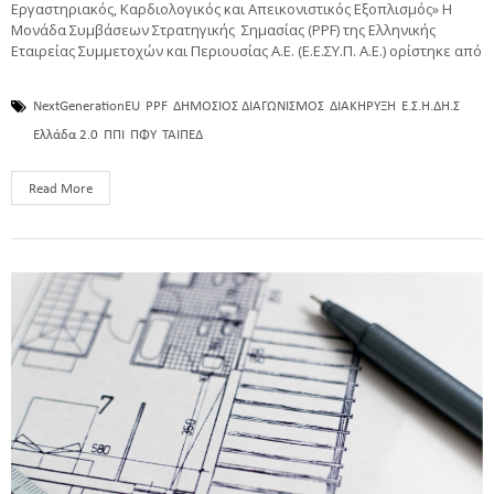
Εργαστηριακός, Καρδιολογικός και Απεικονιστικός Εξοπλισμός» Η
Μονάδα Συμβάσεων Στρατηγικής Σημασίας (PPF) της Ελληνικής
Εταιρείας Συμμετοχών και Περιουσίας Α.Ε. (Ε.Ε.ΣΥ.Π. A.E.) ορίστηκε από
NextGenerationEU
PPF
ΔΗΜΟΣΙΟΣ ΔΙΑΓΩΝΙΣΜΟΣ
ΔΙΑΚΗΡΥΞΗ
Ε.Σ.Η.ΔΗ.Σ
Ελλάδα 2.0
ΠΠΙ
ΠΦΥ
ΤΑΙΠΕΔ
Read More