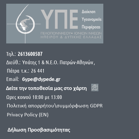
Τηλ.:
2613600507
Διεύθ.:
Yπάτης 1 & Ν.Ε.Ο. Πατρών-Αθηνών
,
Πάτρα
τ.κ.:
26 441
Email:
6ype@dypede.gr
Δείτε την τοποθεσία μας στο χάρτη
Ωρες κοινού 10:00 με 13:00
Πολιτική απορρήτου\συμμόρφωση GDPR
Privacy Policy (EN)
Δήλωση Προσβασιμότητας