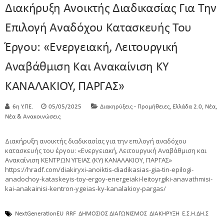
Διακήρυξη Ανοικτής Διαδικασίας Για Την
Επιλογή Αναδόχου Κατασκευής Του
Έργου: «Ενεργειακή, Λειτουργική
Αναβάθμιση Και Ανακαίνιση ΚΥ
KANΑΛΑΚΙΟΥ, ΠΑΡΓΑΣ»
,
,
,
6η Υ.ΠΕ.
05/05/2025
Διακηρύξεις - Προμήθειες
Ελλάδα 2.0
Νέα
Νέα & Ανακοινώσεις
Διακήρυξη ανοικτής διαδικασίας για την επιλογή αναδόχου
κατασκευής του έργου: «Ενεργειακή, Λειτουργική Αναβάθμιση και
Ανακαίνιση ΚΕΝΤΡΩΝ ΥΓΕΙΑΣ (ΚΥ) KANΑΛΑΚΙΟΥ, ΠΑΡΓΑΣ»
https://hradf.com/diakiryxi-anoiktis-diadikasias-gia-tin-epilogi-
anadochoy-kataskeyis-toy-ergoy-energeiaki-leitoyrgiki-anavathmisi-
kai-anakainisi-kentron-ygeias-ky-kanalakioy-pargas/
NextGenerationEU
RRF
ΔΗΜΟΣΙΟΣ ΔΙΑΓΩΝΙΣΜΟΣ
ΔΙΑΚΗΡΥΞΗ
Ε.Σ.Η.ΔΗ.Σ