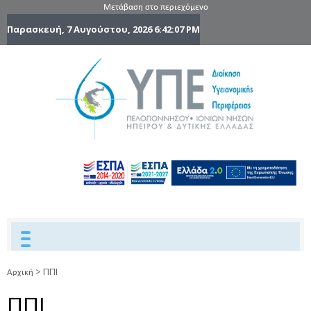
Μετάβαση στο περιεχόμενο
Παρασκευή, 7 Αυγούστου, 2026
6:42:08 PM
6η Υγειονομ
6TH
DYPEDE
Περιφέρε
Πελοποννήσ
Ιονίων Νήσ
Ηπείρου 
Δυτικής
Ελλάδας
>
ΠΠΙ
Αρχική
ΠΠΙ