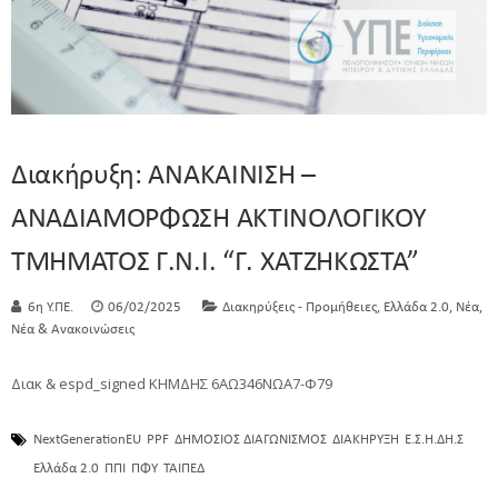
Διακήρυξη: ΑΝΑΚΑΙΝΙΣΗ –
ΑΝΑΔΙΑΜΟΡΦΩΣΗ ΑΚΤΙΝΟΛΟΓΙΚΟΥ
ΤΜΗΜΑΤΟΣ Γ.Ν.Ι. “Γ. ΧΑΤΖΗΚΩΣΤΑ”
,
,
,
6η Υ.ΠΕ.
06/02/2025
Διακηρύξεις - Προμήθειες
Ελλάδα 2.0
Νέα
Νέα & Ανακοινώσεις
Διακ & espd_signed ΚΗΜΔΗΣ 6ΑΩ346ΝΩΑ7-Φ79
NextGenerationEU
PPF
ΔΗΜΟΣΙΟΣ ΔΙΑΓΩΝΙΣΜΟΣ
ΔΙΑΚΗΡΥΞΗ
Ε.Σ.Η.ΔΗ.Σ
Ελλάδα 2.0
ΠΠΙ
ΠΦΥ
ΤΑΙΠΕΔ