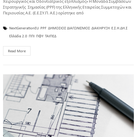
Χειρουργικός και Οδοντιατρικός εξοπλισμός» Η Μονάδα Συμβάσεων
Στρατηγικής Σημασίας (PPF) της Ελληνικής Εταιρείας Συμμετοχών και
Περιουσίας Α.Ε. (Ε.Ε.ΣΥ.Π. A.E.) ορίστηκε από
NextGenerationEU
PPF
ΔΗΜΟΣΙΟΣ ΔΙΑΓΩΝΙΣΜΟΣ
ΔΙΑΚΗΡΥΞΗ
Ε.Σ.Η.ΔΗ.Σ
Ελλάδα 2.0
ΠΠΙ
ΠΦΥ
ΤΑΙΠΕΔ
Read More