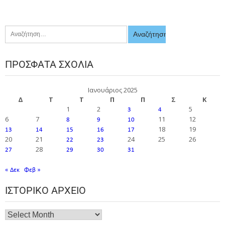
ΠΡΌΣΦΑΤΑ ΣΧΌΛΙΑ
Ιανουάριος 2025
Δ
Τ
Τ
Π
Π
Σ
Κ
1
2
5
3
4
6
7
11
12
8
9
10
18
19
13
14
15
16
17
20
21
24
25
26
22
23
28
27
29
30
31
« Δεκ
Φεβ »
ΙΣΤΟΡΙΚΌ ΑΡΧΕΊΟ