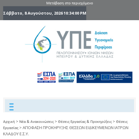
Μετάβαση στο περιεχόμενο
Σάββατο, 8 Αυγούστου, 2026
10:34:00 PM
6η Υγειονομ
6TH
DYPEDE
Περιφέρε
Πελοποννήσ
Ιονίων Νήσ
Ηπείρου 
Δυτικής
Ελλάδας
>
>
>
Αρχική
Νέα & Ανακοινώσεις
Θέσεις Εργασίας & Προκηρύξεις
Θέσεις
>
ΑΠΟΦΑΣΗ ΠΡΟΚΗΡΥΞΗΣ ΘΕΣΕΩΝ ΕΙΔΙΚΕΥΜΕΝΩΝ ΙΑΤΡΩΝ
Εργασίας
ΚΛΑΔΟΥ Ε.Σ.Υ.