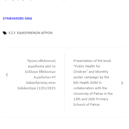
6ΤΜ84690Β5-Μ66
Ε.Σ.Υ.
ΕΙΔΙΚΕΥΜΕΝΩΝ ΙΑΤΡΩΝ
Πρώτη εθελοντική
Presentation of the book
αιμοδοσία από το
“Public Health for
Σύλλογο Εθελοντών
Children” and Monthly
Αιμοδοτών ΚΥ
poster campaign by the
Χαλανδρίτσας στην
6th Health ADM in
Καλάνιστρα 12/01/2025
collaboration with the
University of Patras in the
13th and 26th Primary
Schools of Patras